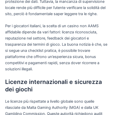
protezione dei dati. Tuttavia, la mancanza di supervisione
locale rende più difficile per l’utente verificare la solidità del
sito, perciò è fondamentale saper leggere tra le righe.
Per i giocatori italiani, la scelta di un casino non AAMS
affidabile dipende da vari fattori: licenza riconosciuta,
reputazione nel settore, feedback dei giocatori e
trasparenza dei termini di gioco. La buona notizia è che, se
si segue una checklist pratica, è possibile trovare
piattaforme che offrono un’esperienza sicura, bonus
competitivi e pagamenti rapidi, senza dover ricorrere a
soluzioni illegali.
Licenze internazionali e sicurezza
dei giochi
Le licenze più rispettate a livello globale sono quelle
rilasciate da Malta Gaming Authority (MGA) e dalla UK
Gambling Commission. Queste autorità richiedono audit