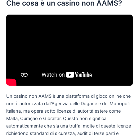
Che cosa è un casino non AAMS?
Un casino non AAMS è una piattaforma di gioco online che
non è autorizzata dall’Agenzia delle Dogane e dei Monopoli
italiana, ma opera sotto licenze di autorità estere come
Malta, Curaçao o Gibraltar. Questo non significa
automaticamente che sia una truffa; molte di queste licenze
richiedono standard di sicurezza, audit di terze parti e