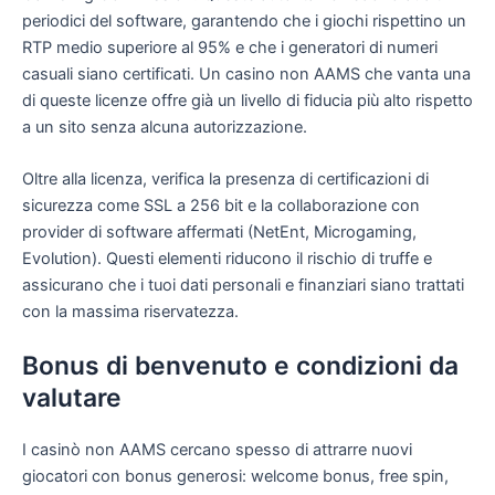
periodici del software, garantendo che i giochi rispettino un
RTP medio superiore al 95% e che i generatori di numeri
casuali siano certificati. Un casino non AAMS che vanta una
di queste licenze offre già un livello di fiducia più alto rispetto
a un sito senza alcuna autorizzazione.
Oltre alla licenza, verifica la presenza di certificazioni di
sicurezza come SSL a 256 bit e la collaborazione con
provider di software affermati (NetEnt, Microgaming,
Evolution). Questi elementi riducono il rischio di truffe e
assicurano che i tuoi dati personali e finanziari siano trattati
con la massima riservatezza.
Bonus di benvenuto e condizioni da
valutare
I casinò non AAMS cercano spesso di attrarre nuovi
giocatori con bonus generosi: welcome bonus, free spin,