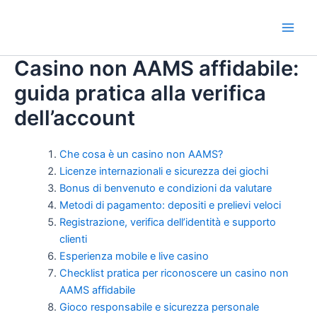
Skip
Main
to
Men
content
Casino non AAMS affidabile:
guida pratica alla verifica
dell’account
Che cosa è un casino non AAMS?
Licenze internazionali e sicurezza dei giochi
Bonus di benvenuto e condizioni da valutare
Metodi di pagamento: depositi e prelievi veloci
Registrazione, verifica dell’identità e supporto
clienti
Esperienza mobile e live casino
Checklist pratica per riconoscere un casino non
AAMS affidabile
Gioco responsabile e sicurezza personale