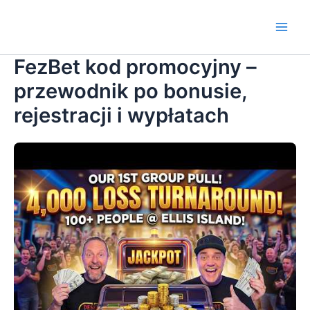
Skip
Main
to
Men
content
FezBet kod promocyjny –
przewodnik po bonusie,
rejestracji i wypłatach