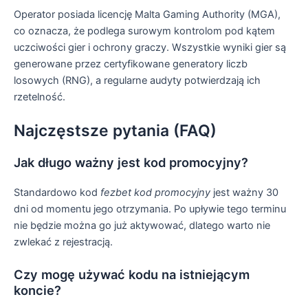
Operator posiada licencję Malta Gaming Authority (MGA),
co oznacza, że podlega surowym kontrolom pod kątem
uczciwości gier i ochrony graczy. Wszystkie wyniki gier są
generowane przez certyfikowane generatory liczb
losowych (RNG), a regularne audyty potwierdzają ich
rzetelność.
Najczęstsze pytania (FAQ)
Jak długo ważny jest kod promocyjny?
Standardowo kod
fezbet kod promocyjny
jest ważny 30
dni od momentu jego otrzymania. Po upływie tego terminu
nie będzie można go już aktywować, dlatego warto nie
zwlekać z rejestracją.
Czy mogę używać kodu na istniejącym
koncie?