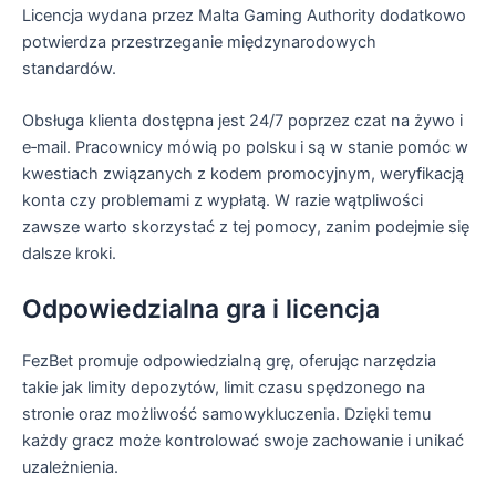
Licencja wydana przez Malta Gaming Authority dodatkowo
potwierdza przestrzeganie międzynarodowych
standardów.
Obsługa klienta dostępna jest 24/7 poprzez czat na żywo i
e‑mail. Pracownicy mówią po polsku i są w stanie pomóc w
kwestiach związanych z kodem promocyjnym, weryfikacją
konta czy problemami z wypłatą. W razie wątpliwości
zawsze warto skorzystać z tej pomocy, zanim podejmie się
dalsze kroki.
Odpowiedzialna gra i licencja
FezBet promuje odpowiedzialną grę, oferując narzędzia
takie jak limity depozytów, limit czasu spędzonego na
stronie oraz możliwość samowykluczenia. Dzięki temu
każdy gracz może kontrolować swoje zachowanie i unikać
uzależnienia.