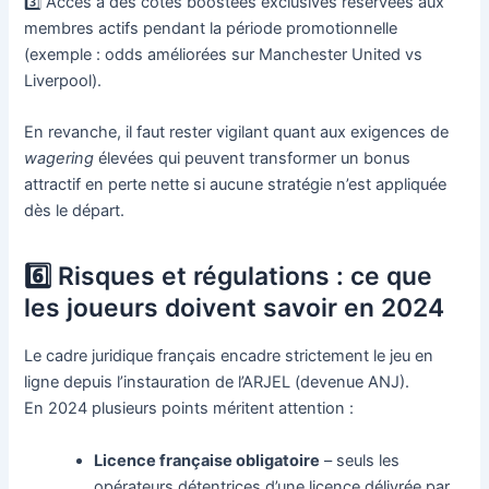
3️⃣ Accès à des cotes boostées exclusives réservées aux
membres actifs pendant la période promotionnelle
(exemple : odds améliorées sur Manchester United vs
Liverpool).
En revanche, il faut rester vigilant quant aux exigences de
wagering
élevées qui peuvent transformer un bonus
attractif en perte nette si aucune stratégie n’est appliquée
dès le départ.
6️⃣ Risques et régulations : ce que
les joueurs doivent savoir en 2024
Le cadre juridique français encadre strictement le jeu en
ligne depuis l’instauration de l’ARJEL (devenue ANJ).
En 2024 plusieurs points méritent attention :
Licence française obligatoire
– seuls les
opérateurs détentrices d’une licence délivrée par