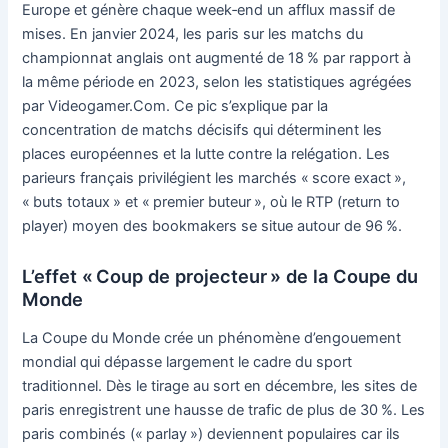
Europe et génère chaque week‑end un afflux massif de
mises. En janvier 2024, les paris sur les matchs du
championnat anglais ont augmenté de 18 % par rapport à
la même période en 2023, selon les statistiques agrégées
par Videogamer.Com. Ce pic s’explique par la
concentration de matchs décisifs qui déterminent les
places européennes et la lutte contre la relégation. Les
parieurs français privilégient les marchés « score exact »,
« buts totaux » et « premier buteur », où le RTP (return to
player) moyen des bookmakers se situe autour de 96 %.
L’effet « Coup de projecteur » de la Coupe du
Monde
La Coupe du Monde crée un phénomène d’engouement
mondial qui dépasse largement le cadre du sport
traditionnel. Dès le tirage au sort en décembre, les sites de
paris enregistrent une hausse de trafic de plus de 30 %. Les
paris combinés (« parlay ») deviennent populaires car ils