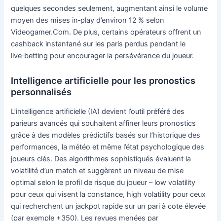
quelques secondes seulement, augmentant ainsi le volume
moyen des mises in‑play d’environ 12 % selon
Videogamer.Com. De plus, certains opérateurs offrent un
cashback instantané sur les paris perdus pendant le
live‑betting pour encourager la persévérance du joueur.
Intelligence artificielle pour les pronostics
personnalisés
L’intelligence artificielle (IA) devient l’outil préféré des
parieurs avancés qui souhaitent affiner leurs pronostics
grâce à des modèles prédictifs basés sur l’historique des
performances, la météo et même l’état psychologique des
joueurs clés. Des algorithmes sophistiqués évaluent la
volatilité d’un match et suggèrent un niveau de mise
optimal selon le profil de risque du joueur – low volatility
pour ceux qui visent la constance, high volatility pour ceux
qui recherchent un jackpot rapide sur un pari à cote élevée
(par exemple +350). Les revues menées par