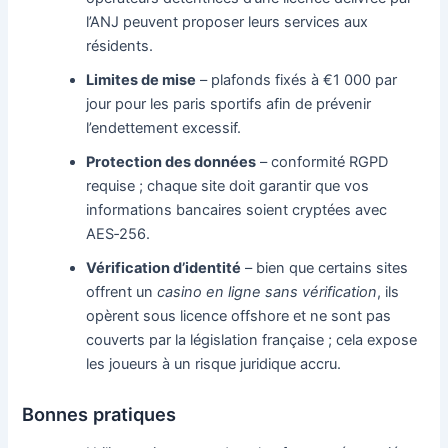
l’ANJ peuvent proposer leurs services aux
résidents.
Limites de mise
– plafonds fixés à €1 000 par
jour pour les paris sportifs afin de prévenir
l’endettement excessif.
Protection des données
– conformité RGPD
requise ; chaque site doit garantir que vos
informations bancaires soient cryptées avec
AES‑256.
Vérification d’identité
– bien que certains sites
offrent un
casino en ligne sans vérification
, ils
opèrent sous licence offshore et ne sont pas
couverts par la législation française ; cela expose
les joueurs à un risque juridique accru.
Bonnes pratiques