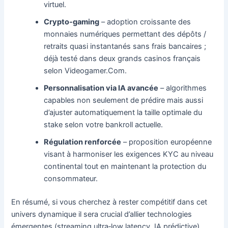
virtuel.
Crypto‑gaming
– adoption croissante des
monnaies numériques permettant des dépôts /
retraits quasi instantanés sans frais bancaires ;
déjà testé dans deux grands casinos français
selon Videogamer.Com.
Personnalisation via IA avancée
– algorithmes
capables non seulement de prédire mais aussi
d’ajuster automatiquement la taille optimale du
stake selon votre bankroll actuelle.
Régulation renforcée
– proposition européenne
visant à harmoniser les exigences KYC au niveau
continental tout en maintenant la protection du
consommateur.
En résumé, si vous cherchez à rester compétitif dans cet
univers dynamique il sera crucial d’allier technologies
émergentes (streaming ultra‑low latency, IA prédictive)