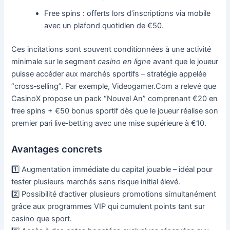
Free spins : offerts lors d’inscriptions via mobile
avec un plafond quotidien de €50.
Ces incitations sont souvent conditionnées à une activité
minimale sur le segment
casino en ligne
avant que le joueur
puisse accéder aux marchés sportifs – stratégie appelée
“cross‑selling”. Par exemple, Videogamer.Com a relevé que
CasinoX propose un pack “Nouvel An” comprenant €20 en
free spins + €50 bonus sportif dès que le joueur réalise son
premier pari live‑betting avec une mise supérieure à €10.
Avantages concrets
1️⃣ Augmentation immédiate du capital jouable – idéal pour
tester plusieurs marchés sans risque initial élevé.
2️⃣ Possibilité d’activer plusieurs promotions simultanément
grâce aux programmes VIP qui cumulent points tant sur
casino que sport.