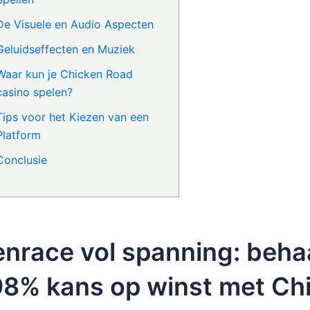
De Visuele en Audio Aspecten
Geluidseffecten en Muziek
Waar kun je Chicken Road
casino spelen?
Tips voor het Kiezen van een
Platform
Conclusie
nrace vol spanning: beha
98% kans op winst met Ch