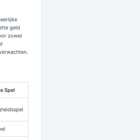
erlijke
ette geld
oor zowel
el
 verwachten.
e Spel
gheidsspel
pel