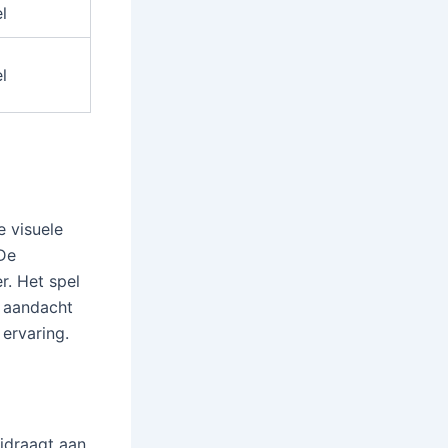
l
l
 visuele
 De
r. Het spel
e aandacht
ervaring.
ijdraagt aan