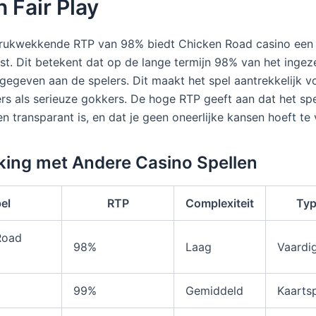
 Fair Play
rukwekkende RTP van 98% biedt Chicken Road casino een e
st. Dit betekent dat op de lange termijn 98% van het ingez
gegeven aan de spelers. Dit maakt het spel aantrekkelijk v
ers als serieuze gokkers. De hoge RTP geeft aan dat het sp
en transparant is, en dat je geen oneerlijke kansen hoeft te
jking met Andere Casino Spellen
el
RTP
Complexiteit
Typ
Road
98%
Laag
Vaardi
99%
Gemiddeld
Kaarts