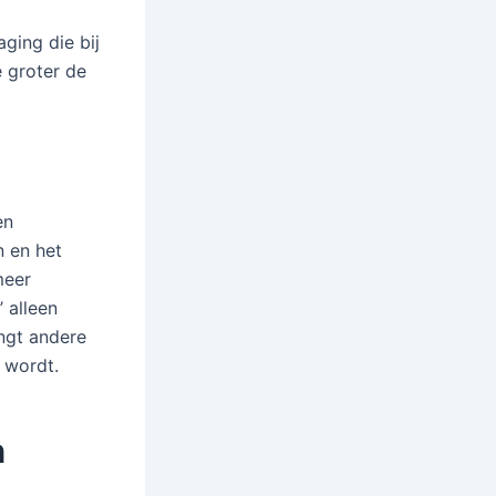
aging die bij
 groter de
en
n en het
meer
’ alleen
engt andere
 wordt.
n