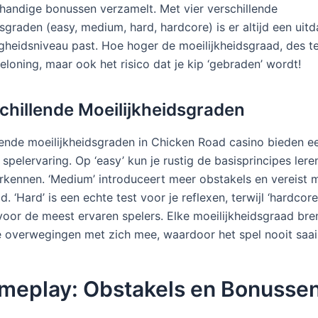
 handige bonussen verzamelt. Met vier verschillende
sgraden (easy, medium, hard, hardcore) is er altijd een uitd
gheidsniveau past. Hoe hoger de moeilijkheidsgraad, des te
eloning, maar ook het risico dat je kip ‘gebraden’ wordt!
chillende Moeilijkheidsgraden
lende moeilijkheidsgraden in Chicken Road casino bieden e
spelervaring. Op ‘easy’ kun je rustig de basisprincipes lere
rkennen. ‘Medium’ introduceert meer obstakels en vereist 
. ‘Hard’ is een echte test voor je reflexen, terwijl ‘hardcore
 voor de meest ervaren spelers. Elke moeilijkheidsgraad br
e overwegingen met zich mee, waardoor het spel nooit saai
meplay: Obstakels en Bonusse