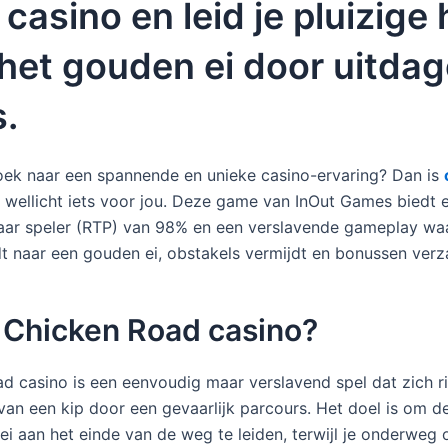
casino en leid je pluizige 
 het gouden ei door uitda
s.
oek naar een spannende en unieke casino-ervaring? Dan is
wellicht iets voor jou. Deze game van InOut Games biedt 
aar speler (RTP) van 98% en een verslavende gameplay waa
dt naar een gouden ei, obstakels vermijdt en bonussen verz
 Chicken Road casino?
d casino is een eenvoudig maar verslavend spel dat zich ri
van een kip door een gevaarlijk parcours. Het doel is om de
ei aan het einde van de weg te leiden, terwijl je onderweg 