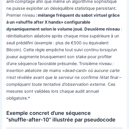
anti‑comptage afin que même un algorithme sophistiqué
ne puisse exploiter un déséquilibre statistique persistant.
Premier niveau
: mélange fréquent du sabot virtuel grâce
à un «shuffle after X hands» configurable
dynamiquement selon le volume joué.
Deuxième niveau
:
réinitialisation aléatoire après chaque mise supérieure à un
seuil prédéfini (exemple : plus de €500 ou équivalent
Bitcoin). Cette règle empêche tout suivi continu lorsqu’un
joueur augmente brusquement son stake pour profiter
d’une séquence favorable présumée.
Troisième niveau
:
insertion aléatoire de mains «dead‑card» où aucune carte
n’est révélée avant que le serveur ne confirme l’état final –
compliquant toute tentative d’observation externe.
Ces
mesures sont validées lors chaque audit annuel
obligatoire.*
Exemple concret d’une séquence
“shuffle‑after‑10” illustrée par pseudocode