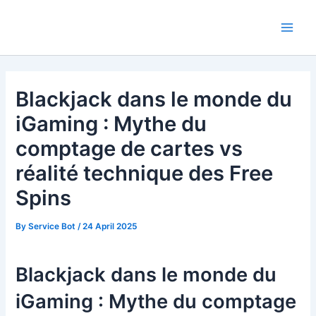
Skip
Main
to
Men
content
Blackjack dans le monde du
iGaming : Mythe du
comptage de cartes vs
réalité technique des Free
Spins
By
Service Bot
/
24 April 2025
Blackjack dans le monde du
iGaming : Mythe du comptage