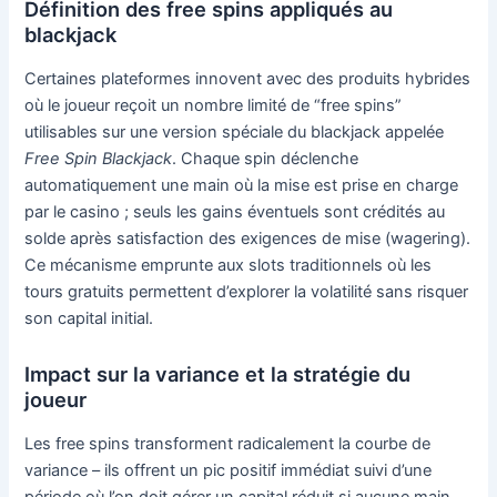
Définition des free spins appliqués au
blackjack
Certaines plateformes innovent avec des produits hybrides
où le joueur reçoit un nombre limité de “free spins”
utilisables sur une version spéciale du blackjack appelée
Free Spin Blackjack
. Chaque spin déclenche
automatiquement une main où la mise est prise en charge
par le casino ; seuls les gains éventuels sont crédités au
solde après satisfaction des exigences de mise (wagering).
Ce mécanisme emprunte aux slots traditionnels où les
tours gratuits permettent d’explorer la volatilité sans risquer
son capital initial.
Impact sur la variance et la stratégie du
joueur
Les free spins transforment radicalement la courbe de
variance – ils offrent un pic positif immédiat suivi d’une
période où l’on doit gérer un capital réduit si aucune main