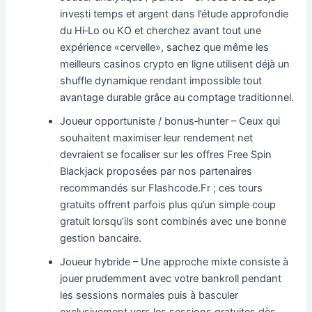
investi temps et argent dans l’étude approfondie
du Hi‑Lo ou KO et cherchez avant tout une
expérience «cervelle», sachez que même les
meilleurs casinos crypto en ligne utilisent déjà un
shuffle dynamique rendant impossible tout
avantage durable grâce au comptage traditionnel.
Joueur opportuniste / bonus‑hunter – Ceux qui
souhaitent maximiser leur rendement net
devraient se focaliser sur les offres Free Spin
Blackjack proposées par nos partenaires
recommandés sur Flashcode.Fr ; ces tours
gratuits offrent parfois plus qu’un simple coup
gratuit lorsqu’ils sont combinés avec une bonne
gestion bancaire.
Joueur hybride – Une approche mixte consiste à
jouer prudemment avec votre bankroll pendant
les sessions normales puis à basculer