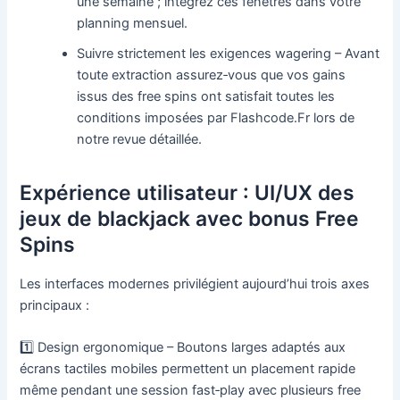
une semaine ; intégrez ces fenêtres dans votre
planning mensuel.
Suivre strictement les exigences wagering – Avant
toute extraction assurez‑vous que vos gains
issus des free spins ont satisfait toutes les
conditions imposées par Flashcode.Fr lors de
notre revue détaillée.
Expérience utilisateur : UI/UX des
jeux de blackjack avec bonus Free
Spins
Les interfaces modernes privilégient aujourd’hui trois axes
principaux :
1️⃣ Design ergonomique – Boutons larges adaptés aux
écrans tactiles mobiles permettent un placement rapide
même pendant une session fast‑play avec plusieurs free