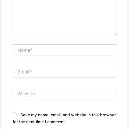
Name*
Email*
Website
Save my name, email, and website in this browser
for the next time I comment.