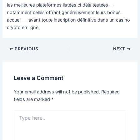
les meilleures plateformes listées ci‐déjà testées —
notamment celles offrant généreusement leurs bonus
accueil — avant toute inscription définitive dans un casino
crypto en ligne.​
PREVIOUS
NEXT
Leave a Comment
Your email address will not be published.
Required
fields are marked
*
Type
here..