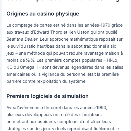
Origines au casino physique
Le comptage de cartes est né dans les années‑1970 grâce
aux travaux d’Edward Thorp et Ken Uston qui ont publié
Beat the Dealer
. Leur approche mathématique reposait sur
le suivi du ratio haut/bas dans le sabot traditionnel à six
jeux – une méthode qui pouvait réduire l’avantage maison à
moins de ½ %. Les premiers comptes populaires – Hi‑Lo,
KO ou Omega II – sont devenus légendaires dans les salles
américaines où la vigilance du personnel était la première
barrière contre l’exploitation du système.
Premiers logiciels de simulation
Avec l’avènement d’Internet dans les années‑1990,
plusieurs développeurs ont créé des simulateurs
permettant aux aspirants compteurs d’entraîner leurs
stratégies sur des jeux virtuels reproduisant fidèlement le