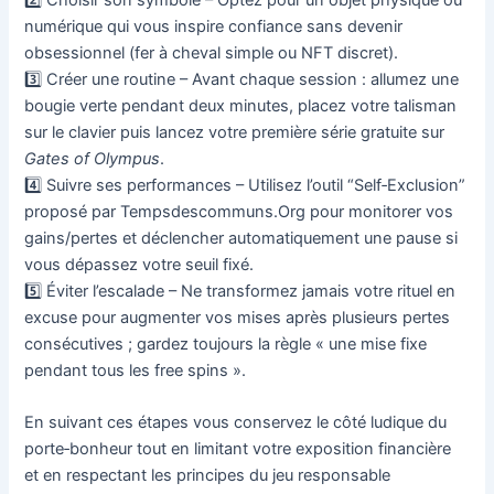
numérique qui vous inspire confiance sans devenir
obsessionnel (fer à cheval simple ou NFT discret).
3️⃣ Créer une routine – Avant chaque session : allumez une
bougie verte pendant deux minutes, placez votre talisman
sur le clavier puis lancez votre première série gratuite sur
Gates of Olympus
.
4️⃣ Suivre ses performances – Utilisez l’outil “Self‑Exclusion”
proposé par Tempsdescommuns.Org pour monitorer vos
gains/pertes et déclencher automatiquement une pause si
vous dépassez votre seuil fixé.
5️⃣ Éviter l’escalade – Ne transformez jamais votre rituel en
excuse pour augmenter vos mises après plusieurs pertes
consécutives ; gardez toujours la règle « une mise fixe
pendant tous les free spins ».
En suivant ces étapes vous conservez le côté ludique du
porte‑bonheur tout en limitant votre exposition financière
et en respectant les principes du jeu responsable