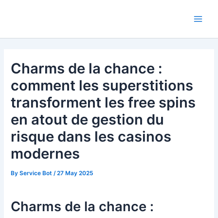
Skip
Main
to
Men
content
Charms de la chance :
comment les superstitions
transforment les free spins
en atout de gestion du
risque dans les casinos
modernes
By
Service Bot
/
27 May 2025
Charms de la chance :