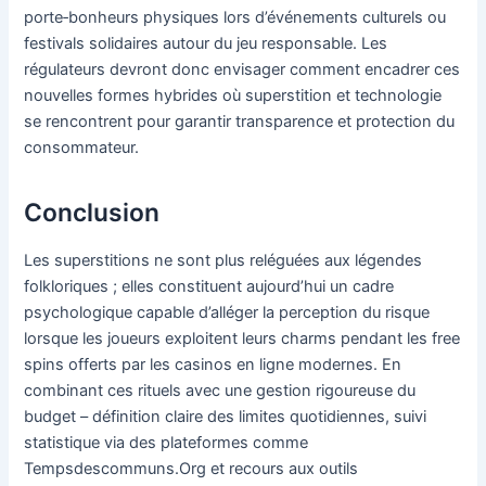
porte‑bonheurs physiques lors d’événements culturels ou
festivals solidaires autour du jeu responsable. Les
régulateurs devront donc envisager comment encadrer ces
nouvelles formes hybrides où superstition et technologie
se rencontrent pour garantir transparence et protection du
consommateur.
Conclusion
Les superstitions ne sont plus reléguées aux légendes
folkloriques ; elles constituent aujourd’hui un cadre
psychologique capable d’alléger la perception du risque
lorsque les joueurs exploitent leurs charms pendant les free
spins offerts par les casinos en ligne modernes. En
combinant ces rituels avec une gestion rigoureuse du
budget – définition claire des limites quotidiennes, suivi
statistique via des plateformes comme
Tempsdescommuns.Org et recours aux outils