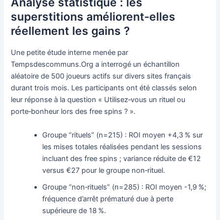
Analyse statistique : les
superstitions améliorent‑elles
réellement les gains ?
Une petite étude interne menée par
Tempsdescommuns.Org a interrogé un échantillon
aléatoire de 500 joueurs actifs sur divers sites français
durant trois mois. Les participants ont été classés selon
leur réponse à la question « Utilisez‑vous un rituel ou
porte‑bonheur lors des free spins ? ».
Groupe “rituels” (n=215) : ROI moyen +4,3 % sur
les mises totales réalisées pendant les sessions
incluant des free spins ; variance réduite de €12
versus €27 pour le groupe non‑rituel.
Groupe “non‑rituels” (n=285) : ROI moyen -1,9 %;
fréquence d’arrêt prématuré due à perte
supérieure de 18 %.