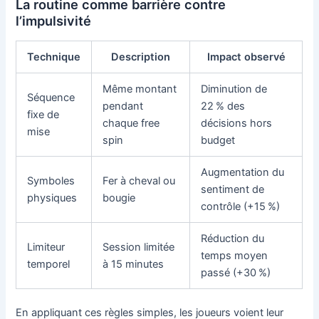
La routine comme barrière contre
l’impulsivité
Technique
Description
Impact observé
Même montant
Diminution de
Séquence
pendant
22 % des
fixe de
chaque free
décisions hors
mise
spin
budget
Augmentation du
Symboles
Fer à cheval ou
sentiment de
physiques
bougie
contrôle (+15 %)
Réduction du
Limiteur
Session limitée
temps moyen
temporel
à 15 minutes
passé (+30 %)
En appliquant ces règles simples, les joueurs voient leur