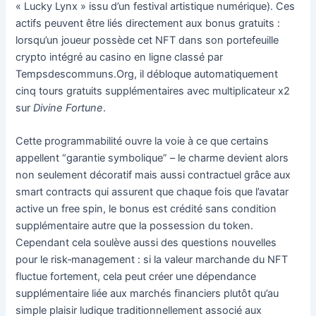
« Lucky Lynx » issu d’un festival artistique numérique). Ces
actifs peuvent être liés directement aux bonus gratuits :
lorsqu’un joueur possède cet NFT dans son portefeuille
crypto intégré au casino en ligne classé par
Tempsdescommuns.Org, il débloque automatiquement
cinq tours gratuits supplémentaires avec multiplicateur x2
sur
Divine Fortune
.
Cette programmabilité ouvre la voie à ce que certains
appellent “garantie symbolique” – le charme devient alors
non seulement décoratif mais aussi contractuel grâce aux
smart contracts qui assurent que chaque fois que l’avatar
active un free spin, le bonus est crédité sans condition
supplémentaire autre que la possession du token.
Cependant cela soulève aussi des questions nouvelles
pour le risk‑management : si la valeur marchande du NFT
fluctue fortement, cela peut créer une dépendance
supplémentaire liée aux marchés financiers plutôt qu’au
simple plaisir ludique traditionnellement associé aux