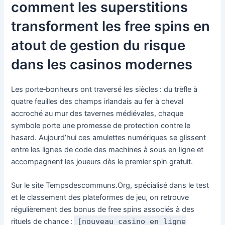
comment les superstitions
transforment les free spins en
atout de gestion du risque
dans les casinos modernes
Les porte‑bonheurs ont traversé les siècles : du trèfle à
quatre feuilles des champs irlandais au fer à cheval
accroché au mur des tavernes médiévales, chaque
symbole porte une promesse de protection contre le
hasard. Aujourd’hui ces amulettes numériques se glissent
entre les lignes de code des machines à sous en ligne et
accompagnent les joueurs dès le premier spin gratuit.
Sur le site Tempsdescommuns.Org, spécialisé dans le test
et le classement des plateformes de jeu, on retrouve
régulièrement des bonus de free spins associés à des
rituels de chance :
[nouveau casino en ligne