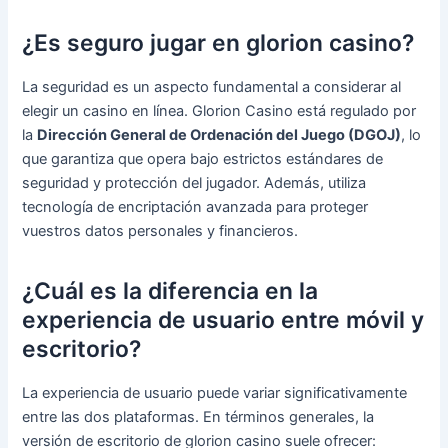
¿Es seguro jugar en glorion casino?
La seguridad es un aspecto fundamental a considerar al
elegir un casino en línea. Glorion Casino está regulado por
la
Dirección General de Ordenación del Juego (DGOJ)
, lo
que garantiza que opera bajo estrictos estándares de
seguridad y protección del jugador. Además, utiliza
tecnología de encriptación avanzada para proteger
vuestros datos personales y financieros.
¿Cuál es la diferencia en la
experiencia de usuario entre móvil y
escritorio?
La experiencia de usuario puede variar significativamente
entre las dos plataformas. En términos generales, la
versión de escritorio de glorion casino suele ofrecer: