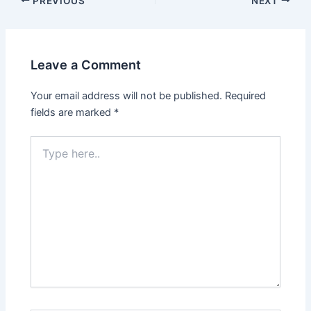
PREVIOUS
NEXT
Leave a Comment
Your email address will not be published.
Required
fields are marked
*
Type
here..