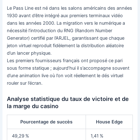
Le Pass Line est né dans les salons américains des années
1930 avant d’être intégré aux premiers terminaux vidéo
dans les années 2000. La migration vers le numérique a
nécessité l’introduction du RNG (Random Number
Generator) certifié par l’ARJEL, garantissant que chaque
jeton virtuel reproduit fidèlement la distribution aléatoire
d’un lancer physique.
Les premiers fournisseurs français ont proposé ce pari
sous forme statique ; aujourd’hui il s’accompagne souvent
d’une animation live où l’on voit réellement le dés virtuel
rouler sur l’écran.
Analyse statistique du taux de victoire et de
la marge du casino
Pourcentage de succès
House Edge
49,29 %
1,41 %