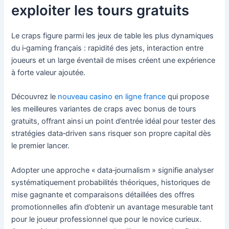
exploiter les tours gratuits
Le craps figure parmi les jeux de table les plus dynamiques
du i‑gaming français : rapidité des jets, interaction entre
joueurs et un large éventail de mises créent une expérience
à forte valeur ajoutée.
Découvrez le
nouveau casino en ligne france
qui propose
les meilleures variantes de craps avec bonus de tours
gratuits, offrant ainsi un point d’entrée idéal pour tester des
stratégies data‑driven sans risquer son propre capital dès
le premier lancer.
Adopter une approche « data‑journalism » signifie analyser
systématiquement probabilités théoriques, historiques de
mise gagnante et comparaisons détaillées des offres
promotionnelles afin d’obtenir un avantage mesurable tant
pour le joueur professionnel que pour le novice curieux.