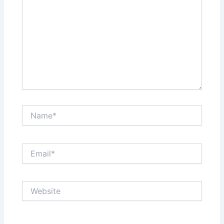
Name*
Email*
Website