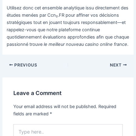
Utilisez donc cet ensemble analytique issu directement des
études menées par Ccn₂.FR pour affiner vos décisions
stratégiques tout en jouant toujours responsablement—et
rappelez-vous que notre plateforme continue
quotidiennement évaluations approfondies afin que chaque
passionné trouve
le meilleur nouveau casino online france
.
PREVIOUS
NEXT
Leave a Comment
Your email address will not be published.
Required
fields are marked
*
Type
here..