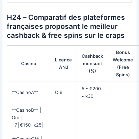
H24 – Comparatif des plateformes
françaises proposant le meilleur
cashback & free spins sur le craps
Bonus
Cashback
Licence
Welcome
Casino
mensuel
ANJ
(Free
(%)
Spins)
5 • €200
**CasinoA**
Oui
• x30
**CasinoB** │
Oui │
│7│€150│x25│
**CasinoC** │