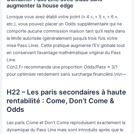
augmenter la house edge
Lorsque vous avez établi votre point (« 4 », « 5 », « 6 »,
etc.), vous pouvez placer un Odds supplémentaire qui ne
comporte aucune commission maison tant qu’il reste dans
la limite autorisée (généralement jusqu’à trois fois votre
mise Pass Line). Cette pratique augmente l’EV globale tout
en conservant l’avantage mathématique original du Pass
Line.
Ccn2.Fr recommande une proportion Odds/Pass ≈ 3/1
pour optimiser rendement sans surcharge financière.\n\n—
H22 – Les paris secondaires à haute
rentabilité : Come, Don’t Come &
Odds
Les paris Come et Don’t Come reproduisent exactement la
dynamique du Pass Line mais sont introduits après que le