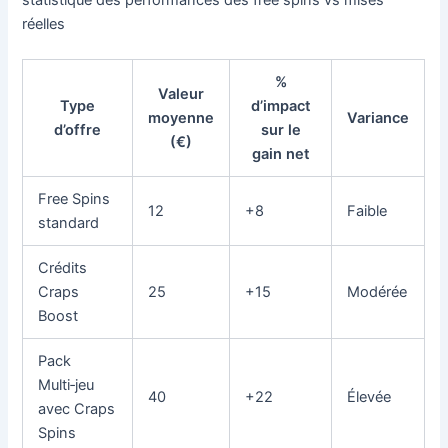
réelles
%
Valeur
Type
d’impact
moyenne
Variance
d’offre
sur le
(€)
gain net
Free Spins
12
+8
Faible
standard
Crédits
Craps
25
+15
Modérée
Boost
Pack
Multi‑jeu
40
+22
Élevée
avec Craps
Spins