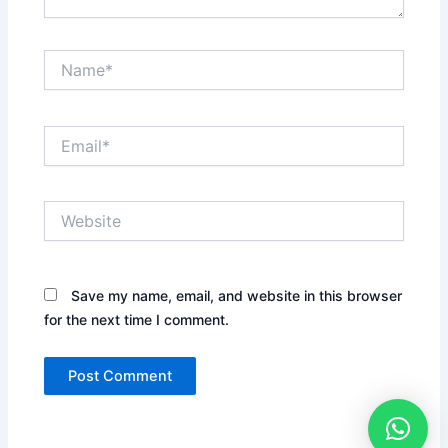
Name*
Email*
Website
Save my name, email, and website in this browser
for the next time I comment.