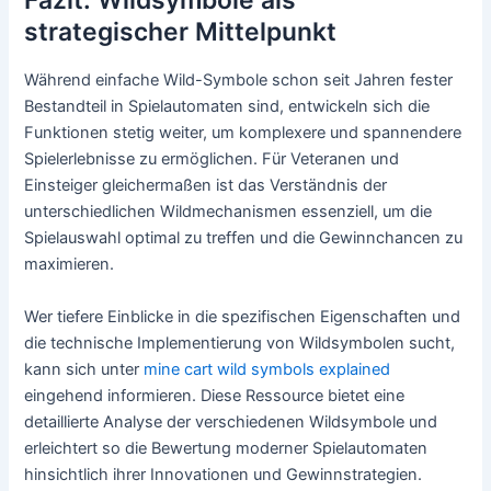
Fazit: Wildsymbole als
strategischer Mittelpunkt
Während einfache Wild-Symbole schon seit Jahren fester
Bestandteil in Spielautomaten sind, entwickeln sich die
Funktionen stetig weiter, um komplexere und spannendere
Spielerlebnisse zu ermöglichen. Für Veteranen und
Einsteiger gleichermaßen ist das Verständnis der
unterschiedlichen Wildmechanismen essenziell, um die
Spielauswahl optimal zu treffen und die Gewinnchancen zu
maximieren.
Wer tiefere Einblicke in die spezifischen Eigenschaften und
die technische Implementierung von Wildsymbolen sucht,
kann sich unter
mine cart wild symbols explained
eingehend informieren. Diese Ressource bietet eine
detaillierte Analyse der verschiedenen Wildsymbole und
erleichtert so die Bewertung moderner Spielautomaten
hinsichtlich ihrer Innovationen und Gewinnstrategien.