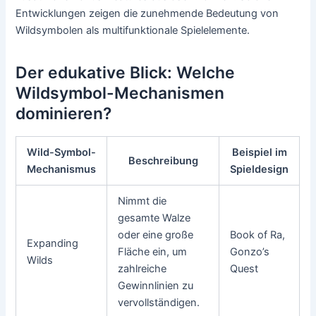
Entwicklungen zeigen die zunehmende Bedeutung von
Wildsymbolen als multifunktionale Spielelemente.
Der edukative Blick: Welche
Wildsymbol-Mechanismen
dominieren?
Wild-Symbol-
Beispiel im
Beschreibung
Mechanismus
Spieldesign
Nimmt die
gesamte Walze
oder eine große
Book of Ra,
Expanding
Fläche ein, um
Gonzo’s
Wilds
zahlreiche
Quest
Gewinnlinien zu
vervollständigen.