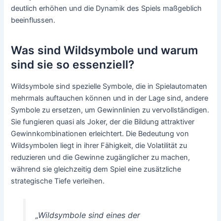
deutlich erhöhen und die Dynamik des Spiels maßgeblich
beeinflussen.
Was sind Wildsymbole und warum
sind sie so essenziell?
Wildsymbole sind spezielle Symbole, die in Spielautomaten
mehrmals auftauchen können und in der Lage sind, andere
Symbole zu ersetzen, um Gewinnlinien zu vervollständigen.
Sie fungieren quasi als Joker, der die Bildung attraktiver
Gewinnkombinationen erleichtert. Die Bedeutung von
Wildsymbolen liegt in ihrer Fähigkeit, die Volatilität zu
reduzieren und die Gewinne zugänglicher zu machen,
während sie gleichzeitig dem Spiel eine zusätzliche
strategische Tiefe verleihen.
„Wildsymbole sind eines der