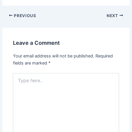
PREVIOUS
NEXT
Leave a Comment
Your email address will not be published.
Required
fields are marked
*
Type
here..