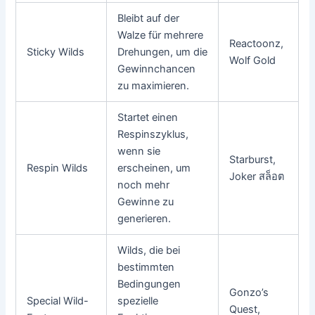
Bleibt auf der
Walze für mehrere
Reactoonz,
Sticky Wilds
Drehungen, um die
Wolf Gold
Gewinnchancen
zu maximieren.
Startet einen
Respinszyklus,
wenn sie
Starburst,
Respin Wilds
erscheinen, um
Joker สล็อต
noch mehr
Gewinne zu
generieren.
Wilds, die bei
bestimmten
Bedingungen
Gonzo’s
Special Wild-
spezielle
Quest,