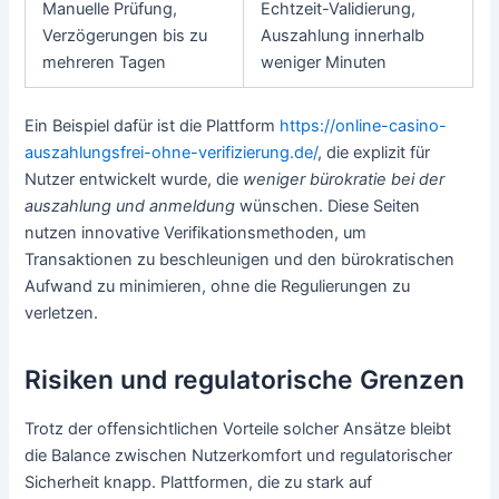
Manuelle Prüfung,
Echtzeit-Validierung,
Verzögerungen bis zu
Auszahlung innerhalb
mehreren Tagen
weniger Minuten
Ein Beispiel dafür ist die Plattform
https://online-casino-
auszahlungsfrei-ohne-verifizierung.de/
, die explizit für
Nutzer entwickelt wurde, die
weniger bürokratie bei der
auszahlung und anmeldung
wünschen. Diese Seiten
nutzen innovative Verifikationsmethoden, um
Transaktionen zu beschleunigen und den bürokratischen
Aufwand zu minimieren, ohne die Regulierungen zu
verletzen.
Risiken und regulatorische Grenzen
Trotz der offensichtlichen Vorteile solcher Ansätze bleibt
die Balance zwischen Nutzerkomfort und regulatorischer
Sicherheit knapp. Plattformen, die zu stark auf