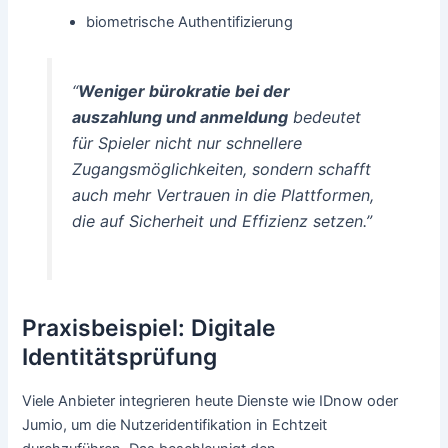
biometrische Authentifizierung
“
Weniger bürokratie bei der
auszahlung und anmeldung
bedeutet
für Spieler nicht nur schnellere
Zugangsmöglichkeiten, sondern schafft
auch mehr Vertrauen in die Plattformen,
die auf Sicherheit und Effizienz setzen.”
Praxisbeispiel: Digitale
Identitätsprüfung
Viele Anbieter integrieren heute Dienste wie IDnow oder
Jumio, um die Nutzeridentifikation in Echtzeit