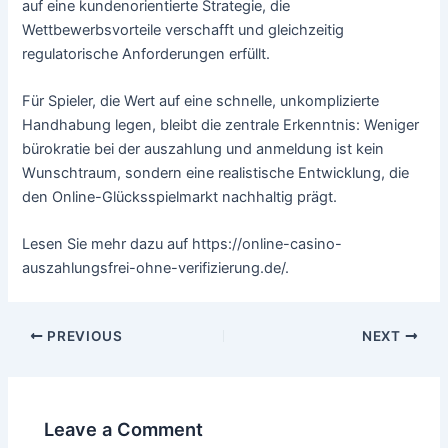
auf eine kundenorientierte Strategie, die
Wettbewerbsvorteile verschafft und gleichzeitig
regulatorische Anforderungen erfüllt.
Für Spieler, die Wert auf eine schnelle, unkomplizierte
Handhabung legen, bleibt die zentrale Erkenntnis: Weniger
bürokratie bei der auszahlung und anmeldung ist kein
Wunschtraum, sondern eine realistische Entwicklung, die
den Online-Glücksspielmarkt nachhaltig prägt.
Lesen Sie mehr dazu auf https://online-casino-
auszahlungsfrei-ohne-verifizierung.de/.
PREVIOUS
NEXT
Leave a Comment