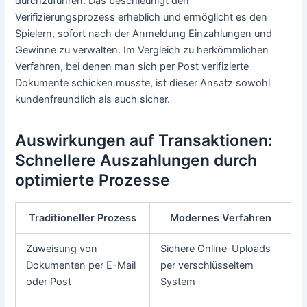
durchzuführen. Das beschleunigt den
Verifizierungsprozess erheblich und ermöglicht es den
Spielern, sofort nach der Anmeldung Einzahlungen und
Gewinne zu verwalten. Im Vergleich zu herkömmlichen
Verfahren, bei denen man sich per Post verifizierte
Dokumente schicken musste, ist dieser Ansatz sowohl
kundenfreundlich als auch sicher.
Auswirkungen auf Transaktionen:
Schnellere Auszahlungen durch
optimierte Prozesse
Traditioneller Prozess
Modernes Verfahren
Zuweisung von
Sichere Online-Uploads
Dokumenten per E-Mail
per verschlüsseltem
oder Post
System