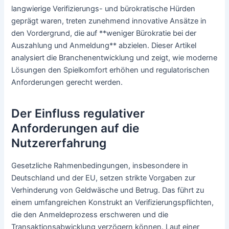
langwierige Verifizierungs- und bürokratische Hürden
geprägt waren, treten zunehmend innovative Ansätze in
den Vordergrund, die auf **weniger Bürokratie bei der
Auszahlung und Anmeldung** abzielen. Dieser Artikel
analysiert die Branchenentwicklung und zeigt, wie moderne
Lösungen den Spielkomfort erhöhen und regulatorischen
Anforderungen gerecht werden.
Der Einfluss regulativer
Anforderungen auf die
Nutzererfahrung
Gesetzliche Rahmenbedingungen, insbesondere in
Deutschland und der EU, setzen strikte Vorgaben zur
Verhinderung von Geldwäsche und Betrug. Das führt zu
einem umfangreichen Konstrukt an Verifizierungspflichten,
die den Anmeldeprozess erschweren und die
Transaktionsabwicklung verzögern können. Laut einer