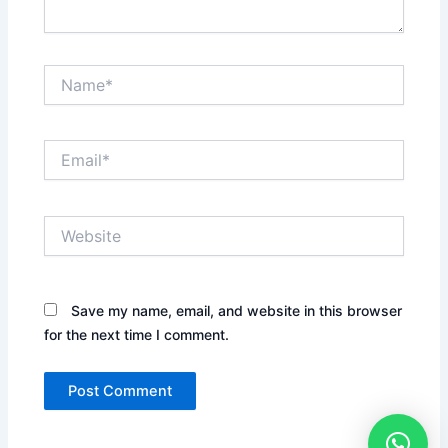
Name*
Email*
Website
Save my name, email, and website in this browser
for the next time I comment.