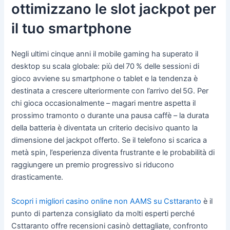
ottimizzano le slot jackpot per
il tuo smartphone
Negli ultimi cinque anni il mobile gaming ha superato il
desktop su scala globale: più del 70 % delle sessioni di
gioco avviene su smartphone o tablet e la tendenza è
destinata a crescere ulteriormente con l’arrivo del 5G. Per
chi gioca occasionalmente – magari mentre aspetta il
prossimo tramonto o durante una pausa caffè – la durata
della batteria è diventata un criterio decisivo quanto la
dimensione del jackpot offerto. Se il telefono si scarica a
metà spin, l’esperienza diventa frustrante e le probabilità di
raggiungere un premio progressivo si riducono
drasticamente.
Scopri i migliori casino online non AAMS su Csttaranto
è il
punto di partenza consigliato da molti esperti perché
Csttaranto offre recensioni casinò dettagliate, confronto