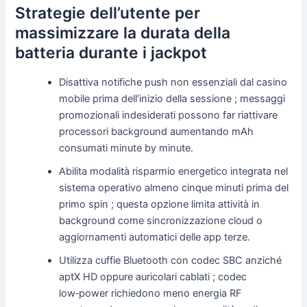
Strategie dell’utente per
massimizzare la durata della
batteria durante i jackpot
Disattiva notifiche push non essenziali dal casino
mobile prima dell’inizio della sessione ; messaggi
promozionali indesiderati possono far riattivare
processori background aumentando mAh
consumati minute by minute.
Abilita modalità risparmio energetico integrata nel
sistema operativo almeno cinque minuti prima del
primo spin ; questa opzione limita attività in
background come sincronizzazione cloud o
aggiornamenti automatici delle app terze.
Utilizza cuffie Bluetooth con codec SBC anziché
aptX HD oppure auricolari cablati ; codec
low‑power richiedono meno energia RF