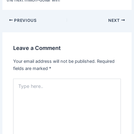
PREVIOUS
NEXT
Leave a Comment
Your email address will not be published.
Required
fields are marked
*
Type
here..