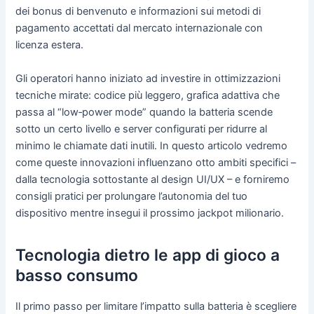
dei bonus di benvenuto e informazioni sui metodi di
pagamento accettati dal mercato internazionale con
licenza estera.
Gli operatori hanno iniziato ad investire in ottimizzazioni
tecniche mirate: codice più leggero, grafica adattiva che
passa al “low‑power mode” quando la batteria scende
sotto un certo livello e server configurati per ridurre al
minimo le chiamate dati inutili. In questo articolo vedremo
come queste innovazioni influenzano otto ambiti specifici –
dalla tecnologia sottostante al design UI/UX – e forniremo
consigli pratici per prolungare l’autonomia del tuo
dispositivo mentre insegui il prossimo jackpot milionario.
Tecnologia dietro le app di gioco a
basso consumo
Il primo passo per limitare l’impatto sulla batteria è scegliere