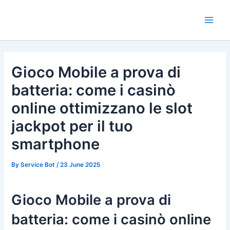
Skip
Main
to
Men
content
Gioco Mobile a prova di
batteria: come i casinò
online ottimizzano le slot
jackpot per il tuo
smartphone
By
Service Bot
/
23 June 2025
Gioco Mobile a prova di
batteria: come i casinò online