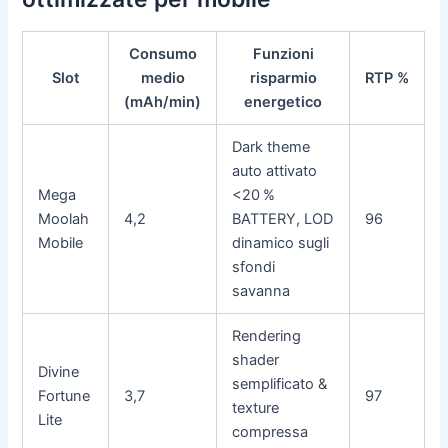
Consumo
Funzioni
Slot
medio
risparmio
RTP %
(mAh/min)
energetico
Dark theme
auto attivato
Mega
<20 %
Moolah
4,2
BATTERY, LOD
96
Mobile
dinamico sugli
sfondi
savanna
Rendering
shader
Divine
semplificato &
Fortune
3,7
97
texture
Lite
compressa