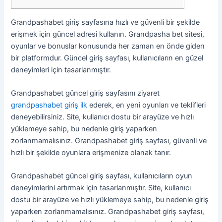
Grandpashabet giriş sayfasına hızlı ve güvenli bir şekilde
erişmek için güncel adresi kullanın. Grandpasha bet sitesi,
oyunlar ve bonuslar konusunda her zaman en önde giden
bir platformdur. Güncel giriş sayfası, kullanıcıların en güzel
deneyimleri için tasarlanmıştır.
Grandpashabet güncel giriş sayfasını ziyaret
grandpashabet giriş ilk
ederek, en yeni oyunları ve teklifleri
deneyebilirsiniz. Site, kullanıcı dostu bir arayüze ve hızlı
yüklemeye sahip, bu nedenle giriş yaparken
zorlanmamalısınız. Grandpashabet giriş sayfası, güvenli ve
hızlı bir şekilde oyunlara erişmenize olanak tanır.
Grandpashabet güncel giriş sayfası, kullanıcıların oyun
deneyimlerini artırmak için tasarlanmıştır. Site, kullanıcı
dostu bir arayüze ve hızlı yüklemeye sahip, bu nedenle giriş
yaparken zorlanmamalısınız. Grandpashabet giriş sayfası,