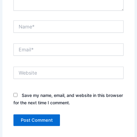
Name*
Email*
Website
Save my name, email, and website in this browser
for the next time I comment.