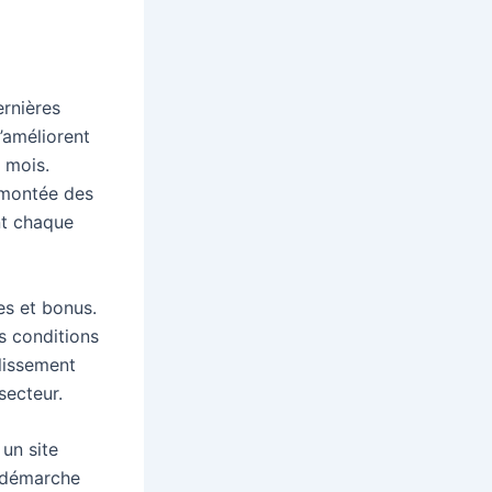
ernières
’améliorent
 mois.
 montée des
nt chaque
es et bonus.
s conditions
blissement
secteur.
 un site
e démarche