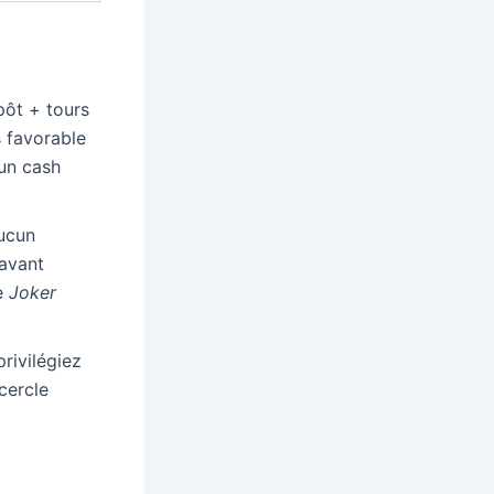
ôt + tours
s favorable
un cash
aucun
 avant
ue
Joker
rivilégiez
cercle