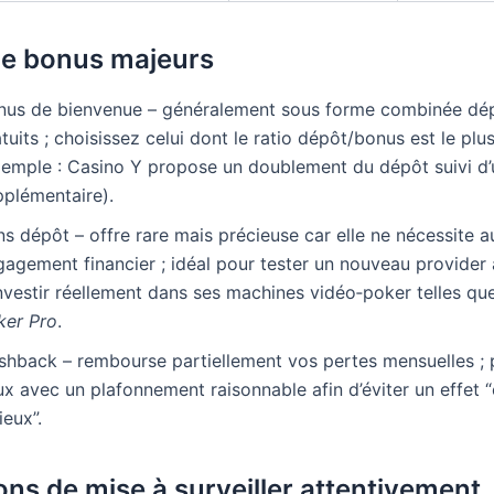
e bonus majeurs
nus de bienvenue – généralement sous forme combinée dép
tuits ; choisissez celui dont le ratio dépôt/bonus est le plu
xemple : Casino Y propose un doublement du dépôt suivi d’
pplémentaire).
s dépôt – offre rare mais précieuse car elle ne nécessite 
gagement financier ; idéal pour tester un nouveau provider
investir réellement dans ses machines vidéo‑poker telles q
ker Pro
.
shback – rembourse partiellement vos pertes mensuelles ; p
x avec un plafonnement raisonnable afin d’éviter un effet “
ieux”.
ons de mise à surveiller attentivement