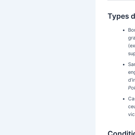
Types d
Bo
gra
(e
su
San
en
d’
Po
Ca
ceu
vic
Conditi