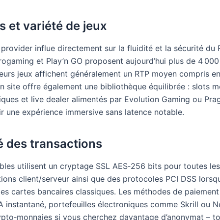
s et variété de jeux
provider influe directement sur la fluidité et la sécurité du
rogaming et Play’n GO proposent aujourd’hui plus de 4 000 
; leurs jeux affichent généralement un RTP moyen compris en
n site offre également une bibliothèque équilibrée : slots 
siques et live dealer alimentés par Evolution Gaming ou Pra
ir une expérience immersive sans latence notable.
é des transactions
ables utilisent un cryptage SSL AES‑256 bits pour toutes les
ons client/serveur ainsi que des protocoles PCI DSS lorsqu’
les cartes bancaires classiques. Les méthodes de paiement
 instantané, portefeuilles électroniques comme Skrill ou Ne
rypto‑monnaies si vous cherchez davantage d’anonymat – to