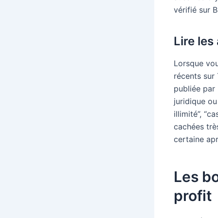
vérifié sur
Lire les
Lorsque vou
récents sur
publiée par
juridique o
illimité”, “
cachées très
certaine ap
Les bo
profit