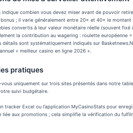
 indique combien vous devez miser avant de pouvoir retire
 bonus ; il varie généralement entre 20× et 40× le montant 
ebies convertis à leur valeur monétaire réelle (souvent fixé 
lement la contribution au wagering : roulette européenne = 
s détails sont systématiquement indiqués sur Basketnews.N
annuel « meilleur casino en ligne 2026 ».
ies pratiques
z‑vous uniquement sur trois sites présentés dans notre tabl
votre suivi budgétaire.
 un tracker Excel ou l’application MyCasinoStats pour enregi
liée aux promotions ; cela simplifie la vérification du fulfi