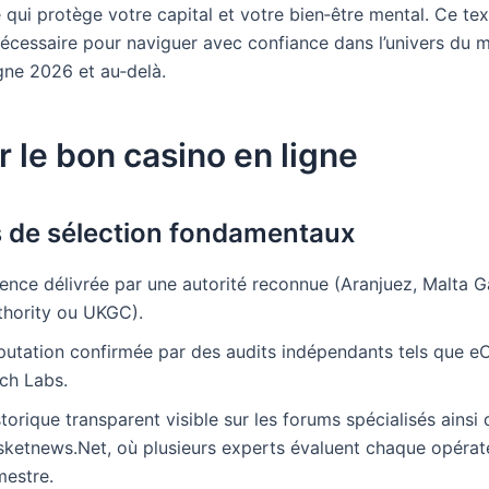
 qui protège votre capital et votre bien‑être mental. Ce te
nécessaire pour naviguer avec confiance dans l’univers du m
igne 2026 et au‑delà.
r le bon casino en ligne
s de sélection fondamentaux
cence délivrée par une autorité reconnue (Aranjuez, Malta 
thority ou UKGC).
putation confirmée par des audits indépendants tels que 
ech Labs.
torique transparent visible sur les forums spécialisés ainsi 
sketnews.Net, où plusieurs experts évaluent chaque opéra
mestre.