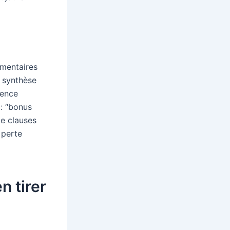
mmentaires
a synthèse
nence
 : “bonus
de clauses
 perte
n tirer