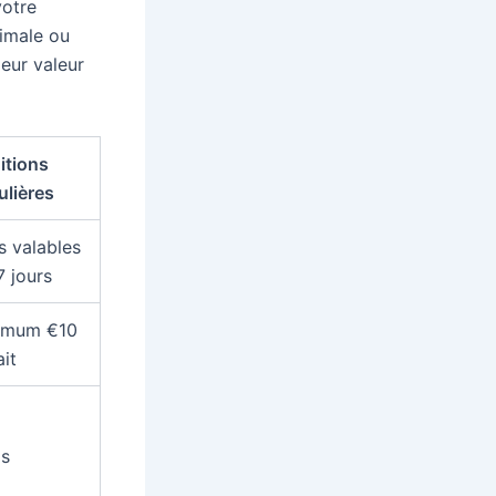
votre
nimale ou
eur valeur
itions
ulières
s valables
 jours
imum €10
ait
is