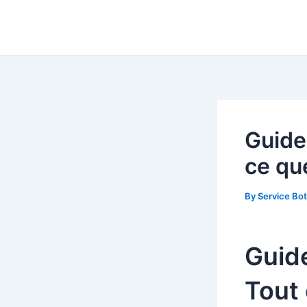
Skip
to
content
Guide
ce qu
By
Service Bo
Guide
Tout 