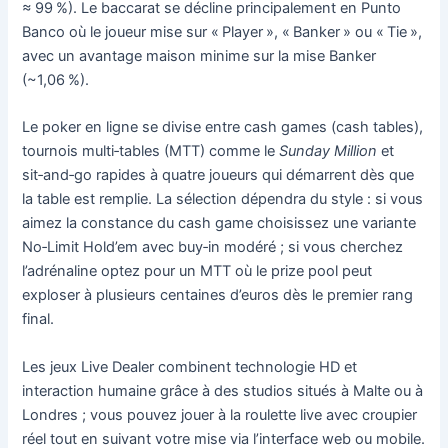
≈ 99 %). Le baccarat se décline principalement en Punto
Banco où le joueur mise sur « Player », « Banker » ou « Tie »,
avec un avantage maison minime sur la mise Banker
(~1,06 %).
Le poker en ligne se divise entre cash games (cash tables),
tournois multi‑tables (MTT) comme le
Sunday Million
et
sit‑and‑go rapides à quatre joueurs qui démarrent dès que
la table est remplie. La sélection dépendra du style : si vous
aimez la constance du cash game choisissez une variante
No‑Limit Hold’em avec buy‑in modéré ; si vous cherchez
l’adrénaline optez pour un MTT où le prize pool peut
exploser à plusieurs centaines d’euros dès le premier rang
final.
Les jeux Live Dealer combinent technologie HD et
interaction humaine grâce à des studios situés à Malte ou à
Londres ; vous pouvez jouer à la roulette live avec croupier
réel tout en suivant votre mise via l’interface web ou mobile.