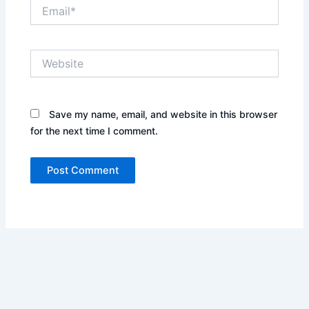
Email*
Website
Save my name, email, and website in this browser
for the next time I comment.