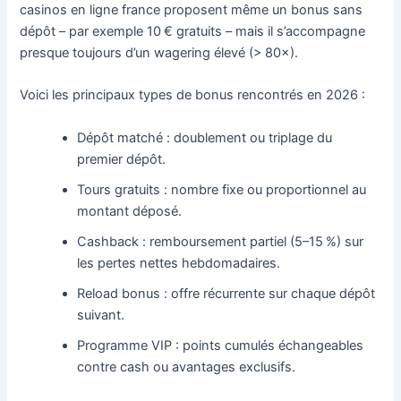
casinos en ligne france proposent même un bonus sans
dépôt – par exemple 10 € gratuits – mais il s’accompagne
presque toujours d’un wagering élevé (> 80×).
Voici les principaux types de bonus rencontrés en 2026 :
Dépôt matché : doublement ou triplage du
premier dépôt.
Tours gratuits : nombre fixe ou proportionnel au
montant déposé.
Cashback : remboursement partiel (5–15 %) sur
les pertes nettes hebdomadaires.
Reload bonus : offre récurrente sur chaque dépôt
suivant.
Programme VIP : points cumulés échangeables
contre cash ou avantages exclusifs.