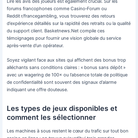
Lire les avis des joueurs est également crucial. Sur les
forums francophones comme Casino‑Forum ou
Reddit r/francegambling, vous trouverez des retours
d’expérience détaillés sur la rapidité des retraits ou la qualité
du support client. Basketnews.Net compile ces
témoignages pour fournir une vision globale du service
après‑vente d’un opérateur.
Soyez vigilant face aux sites qui affichent des bonus trop
alléchants sans conditions claires : « bonus sans dépôt »
avec un wagering de 100× ou l’absence totale de politique
de confidentialité sont souvent des signaux d’alarme
indiquant une offre douteuse.
Les types de jeux disponibles et
comment les sélectionner
Les machines à sous restent le cœur du trafic sur tout bon