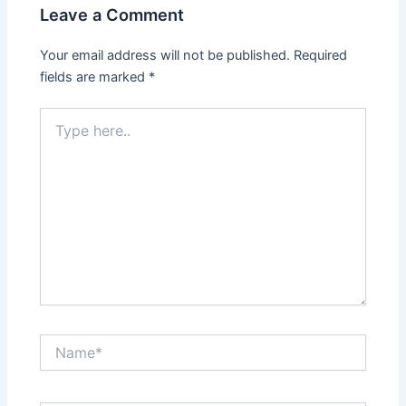
Leave a Comment
Your email address will not be published.
Required
fields are marked
*
Type
here..
Name*