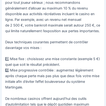
pour tout joueur sérieux ; nous recommandons
généralement d’allouer au maximum 10 % du revenu
disponible aux activités récréatives incluant le casino en
ligne. Par exemple, avec un revenu net mensuel
de 2 500 €, votre bankroll maximale serait autour 250 €, ce
qui limite naturellement l’exposition aux pertes importantes.
Deux techniques courantes permettent de contrôler
davantage vos mises :
1️⃣ Mise fixe : choisissez une mise constante (exemple 5 €)
quel que soit le résultat précédent.
2️⃣ Mise progressive contrôlée : augmentez légèrement
après chaque perte mais pas plus que deux fois votre mise
initiale afin d’éviter l’effet bouleverseur du système
Martingale.
De nombreux casinos offrent aujourd’hui des outils
d’autolimitation tels que le dépôt quotidien maximum