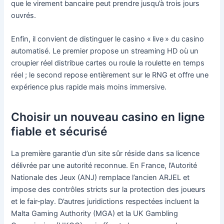
que le virement bancaire peut prendre jusqu’à trois jours
ouvrés.
Enfin, il convient de distinguer le casino « live » du casino
automatisé. Le premier propose un streaming HD où un
croupier réel distribue cartes ou roule la roulette en temps
réel ; le second repose entièrement sur le RNG et offre une
expérience plus rapide mais moins immersive.
Choisir un nouveau casino en ligne
fiable et sécurisé
La première garantie d’un site sûr réside dans sa licence
délivrée par une autorité reconnue. En France, l’Autorité
Nationale des Jeux (ANJ) remplace l’ancien ARJEL et
impose des contrôles stricts sur la protection des joueurs
et le fair‑play. D’autres juridictions respectées incluent la
Malta Gaming Authority (MGA) et la UK Gambling