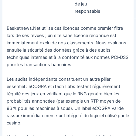
de jeu
responsable
Basketnews.Net utilise ces licences comme premier filtre
lors de ses revues ; un site sans licence reconnue est
immédiatement exclu de nos classements. Nous évaluons
ensuite la sécurité des données grâce à des audits
techniques internes et à la conformité aux normes PCI‑DSS
pour les transactions bancaires.
Les audits indépendants constituent un autre pilier
essentiel : eCOGRA et iTech Labs testent régulièrement
l’équité des jeux en vérifiant que le RNG génère bien les
probabilités annoncées (par exemple un RTP moyen de
96 % pour les machines à sous). Un label eCOGRA valide
rassure immédiatement sur l’intégrité du logiciel utilisé par le
casino.