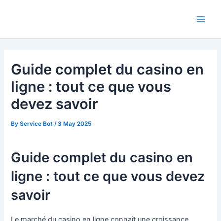
Skip
Main
to
Men
content
Guide complet du casino en
ligne : tout ce que vous
devez savoir
By
Service Bot
/
3 May 2025
Guide complet du casino en
ligne : tout ce que vous devez
savoir
Le marché du casino en ligne connaît une croissance