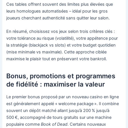
Ces tables offrent souvent des limites plus élevées que
leurs homologues automatisées – idéal pour les gros
joueurs cherchant authenticité sans quitter leur salon.
En résumé, choisissez vos jeux selon trois critères clés :
votre tolérance au risque (volatilité), votre appétence pour
la stratégie (blackjack vs slots) et votre budget quotidien
(mise minimale vs maximale). Cette approche ciblée
maximise le plaisir tout en préservant votre bankroll.
Bonus, promotions et programmes
de fidélité : maximiser la valeur
Le premier bonus proposé par un nouveau casino en ligne
est généralement appelé « welcome package ». Il combine
souvent un dépôt matché allant jusqu’à 200 % jusqu’à
500 €, accompagné de tours gratuits sur une machine
populaire comme
Book of Dead
. Certains nouveaux