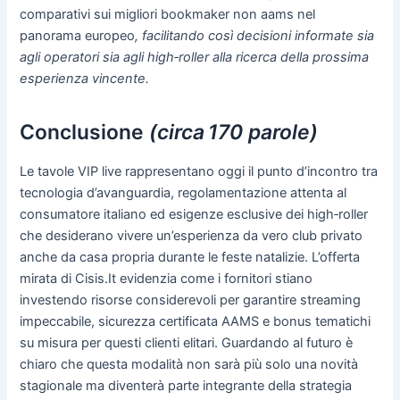
comparativi sui migliori bookmaker non aams nel
panorama europeo
, facilitando così decisioni informate sia
agli operatori sia agli high‑roller alla ricerca della prossima
esperienza vincente.
Conclusione
(circa 170 parole)
Le tavole VIP live rappresentano oggi il punto d’incontro tra
tecnologia d’avanguardia, regolamentazione attenta al
consumatore italiano ed esigenze esclusive dei high‑roller
che desiderano vivere un’esperienza da vero club privato
anche da casa propria durante le feste natalizie. L’offerta
mirata di Cisis.It evidenzia come i fornitori stiano
investendo risorse considerevoli per garantire streaming
impeccabile, sicurezza certificata AAMS e bonus tematichi
su misura per questi clienti elitari. Guardando al futuro è
chiaro che questa modalità non sarà più solo una novità
stagionale ma diventerà parte integrante della strategia