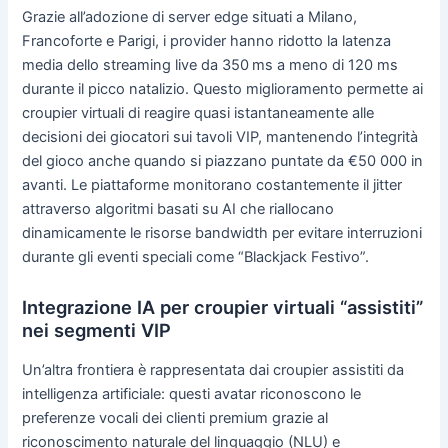
Grazie all’adozione di server edge situati a Milano,
Francoforte e Parigi, i provider hanno ridotto la latenza
media dello streaming live da 350 ms a meno di 120 ms
durante il picco natalizio. Questo miglioramento permette ai
croupier virtuali di reagire quasi istantaneamente alle
decisioni dei giocatori sui tavoli VIP, mantenendo l’integrità
del gioco anche quando si piazzano puntate da €50 000 in
avanti. Le piattaforme monitorano costantemente il jitter
attraverso algoritmi basati su AI che riallocano
dinamicamente le risorse bandwidth per evitare interruzioni
durante gli eventi speciali come “Blackjack Festivo”.
Integrazione IA per croupier virtuali “assistiti”
nei segmenti VIP
Un’altra frontiera è rappresentata dai croupier assistiti da
intelligenza artificiale: questi avatar riconoscono le
preferenze vocali dei clienti premium grazie al
riconoscimento naturale del linguaggio (NLU) e