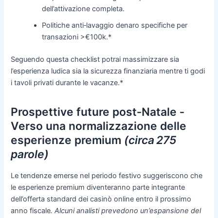
dell’attivazione completa.
Politiche anti‑lavaggio denaro specifiche per
transazioni >€100k.*
Seguendo questa checklist potrai massimizzare sia
l’esperienza ludica sia la sicurezza finanziaria mentre ti godi
i tavoli privati durante le vacanze.*
Prospettive future post‑Natale ‑
Verso una normalizzazione delle
esperienze premium
(circa 275
parole)
Le tendenze emerse nel periodo festivo suggeriscono che
le esperienze premium diventeranno parte integrante
dell’offerta standard dei casinò online entro il prossimo
anno fiscale
. Alcuni analisti prevedono un’espansione del