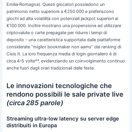
Emilia‑Romagna). Questi giocatori possiedono un
patrimonio netto superiore a €250 000 e preferiscono
giochi ad alta volatilità con potenziali jackpot superiori ai
€100 000. Inoltre mostrano una propensione ad utilizzare
criptovalute o carte prepagate per ridurre i tempi di
deposito – una caratteristica supportata dalle piattaforme
considerate “miglior bookmaker non aams” dal ranking di
Cisis.It. La loro frequenza media di login giornaliero è di
circa 4–5 volte**, evidenziando un coinvolgimento continuo
anche fuori dagli orari tradizionali delle feste.
Le innovazioni tecnologiche che
rendono possibili le sale private live
(circa 285 parole)
Streaming ultra‑low latency su server edge
distribuiti in Europa