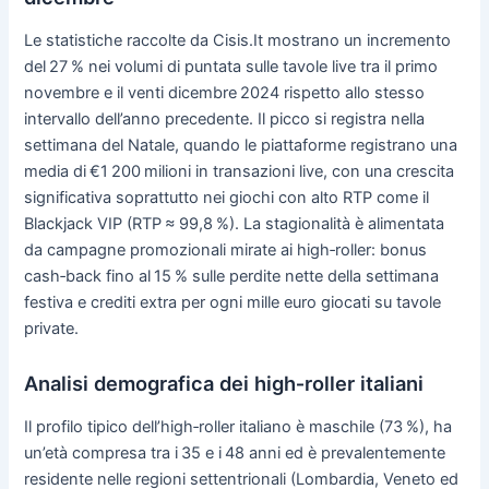
Le statistiche raccolte da Cisis.It mostrano un incremento
del 27 % nei volumi di puntata sulle tavole live tra il primo
novembre e il venti dicembre 2024 rispetto allo stesso
intervallo dell’anno precedente. Il picco si registra nella
settimana del Natale, quando le piattaforme registrano una
media di €1 200 milioni in transazioni live, con una crescita
significativa soprattutto nei giochi con alto RTP come il
Blackjack VIP (RTP ≈ 99,8 %). La stagionalità è alimentata
da campagne promozionali mirate ai high‑roller: bonus
cash‑back fino al 15 % sulle perdite nette della settimana
festiva e crediti extra per ogni mille euro giocati su tavole
private.
Analisi demografica dei high‑roller italiani
Il profilo tipico dell’high‑roller italiano è maschile (73 %), ha
un’età compresa tra i 35 e i 48 anni ed è prevalentemente
residente nelle regioni settentrionali (Lombardia, Veneto ed