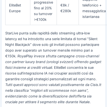
progressive
EliteBet
€8k /
telefonico +
fino al 20%
Europe
€280k
messaggistica
su turnover
istantanea
>€100k
StarLive punta sulla rapidità dello streaming ultra‑low
latency ed ha introdotto una serie limitata di tornei “Silent
Night Blackjack” dove solo gli invitati possono partecipare
dopo aver superato un turnover mensile minimo pari a
€150k
. RoyalPlay invece sfrutta campagne cross‑channel
con partner luxury brand (orologi svizzeri) offrendo gadget
fisici insieme ai crediti virtuali.
EliteBet concentra le sue
risorse sull’integrazione IA nei croupier assistiti così da
garantire consigli strategici personalizzati ad ogni mano.
Tutti questi approcci sono valutati positivamente da Cisis.It
nella classifica “migliori siti scommesse non aams”,
evidenziando come la diversificazione dell’offerta sia
cruciale per attirare il segmento elite durante Natale.