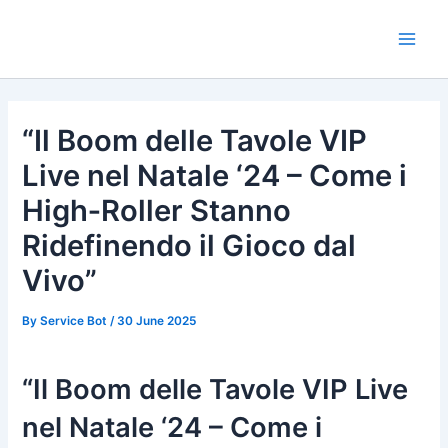
Skip
Main
to
Men
content
“Il Boom delle Tavole VIP
Live nel Natale ‘24 – Come i
High‑Roller Stanno
Ridefinendo il Gioco dal
Vivo”
By
Service Bot
/
30 June 2025
“Il Boom delle Tavole VIP Live
nel Natale ‘24 – Come i