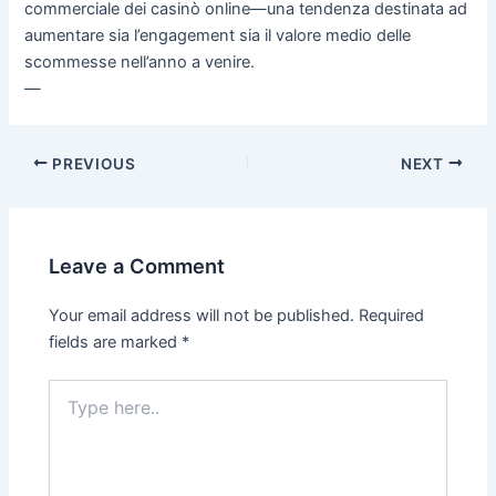
commerciale dei casinò online—una tendenza destinata ad
aumentare sia l’engagement sia il valore medio delle
scommesse nell’anno a venire.
—
PREVIOUS
NEXT
Leave a Comment
Your email address will not be published.
Required
fields are marked
*
Type
here..