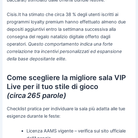
baccarat) stimolato dalle offerte bundle festive.*
Cisis.It ha stimato che circa 38 % degli utenti iscritti ai
programmi loyalty premium hanno effettuato almeno due
depositi aggiuntivi entro la settimana successiva alla
consegna del regalo natalizio digitale offerto dagli
operatori.
Questo comportamento indica una forte
correlazione tra incentivi personalizzati ed espansione
della base depositante elite.
Come scegliere la migliore sala VIP
Live per il tuo stile di gioco
(circa 265 parole)
Checklist pratica per individuare la sala più adatta alle tue
esigenze durante le feste:
Licenza AAMS vigente – verifica sul sito ufficiale