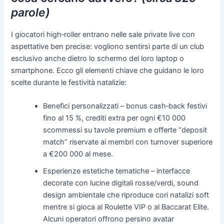
parole)
I giocatori high‑roller entrano nelle sale private live con
aspettative ben precise: vogliono sentirsi parte di un club
esclusivo anche dietro lo schermo del loro laptop o
smartphone. Ecco gli elementi chiave che guidano le loro
scelte durante le festività natalizie:
Benefici personalizzati – bonus cash‑back festivi
fino al 15 %, crediti extra per ogni €10 000
scommessi su tavole premium e offerte “deposit
match” riservate ai membri con turnover superiore
a €200 000 al mese.
Esperienze estetiche tematiche – interfacce
decorate con lucine digitali rosse/verdi, sound
design ambientale che riproduce cori natalizi soft
mentre si gioca al Roulette VIP o al Baccarat Elite.
Alcuni operatori offrono persino avatar