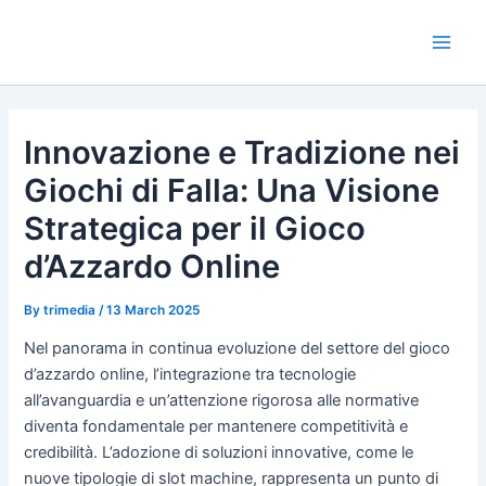
Skip
Main
to
Men
content
Innovazione e Tradizione nei
Giochi di Falla: Una Visione
Strategica per il Gioco
d’Azzardo Online
By
trimedia
/
13 March 2025
Nel panorama in continua evoluzione del settore del gioco
d’azzardo online, l’integrazione tra tecnologie
all’avanguardia e un’attenzione rigorosa alle normative
diventa fondamentale per mantenere competitività e
credibilità. L’adozione di soluzioni innovative, come le
nuove tipologie di slot machine, rappresenta un punto di