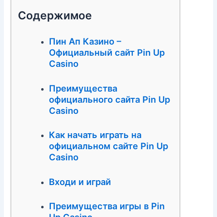
Содержимое
Пин Ап Казино –
Официальный сайт Pin Up
Casino
Преимущества
официального сайта Pin Up
Casino
Как начать играть на
официальном сайте Pin Up
Casino
Входи и играй
Преимущества игры в Pin
Up Casino