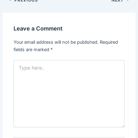
Leave a Comment
Your email address will not be published.
Required
fields are marked
*
Type
here..