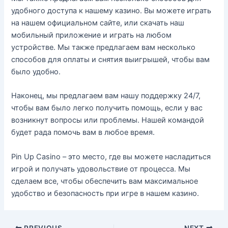
удобного доступа к нашему казино. Вы можете играть
на нашем официальном сайте, или скачать наш
мобильный приложение и играть на любом
устройстве. Мы также предлагаем вам несколько
способов для оплаты и снятия выигрышей, чтобы вам
было удобно.
Наконец, мы предлагаем вам нашу поддержку 24/7,
чтобы вам было легко получить помощь, если у вас
возникнут вопросы или проблемы. Нашей командой
будет рада помочь вам в любое время.
Pin Up Casino – это место, где вы можете насладиться
игрой и получать удовольствие от процесса. Мы
сделаем все, чтобы обеспечить вам максимальное
удобство и безопасность при игре в нашем казино.
PREVIOUS
NEXT