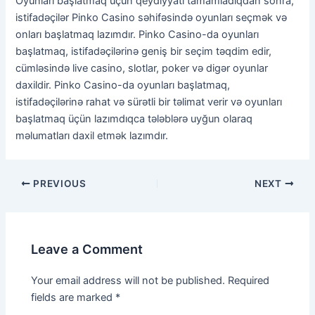
Oyunları başlatmaq üçün qeydiyyatı tamamladıqdan sonra,
istifadəçilər Pinko Casino səhifəsində oyunları seçmək və
onları başlatmaq lazımdır. Pinko Casino-da oyunları
başlatmaq, istifadəçilərinə geniş bir seçim təqdim edir,
cümləsində live casino, slotlar, poker və digər oyunlar
daxildir. Pinko Casino-da oyunları başlatmaq,
istifadəçilərinə rahat və sürətli bir təlimat verir və oyunları
başlatmaq üçün lazımdıqca tələblərə uyğun olaraq
məlumatları daxil etmək lazımdır.
PREVIOUS
NEXT
Leave a Comment
Your email address will not be published.
Required
fields are marked
*