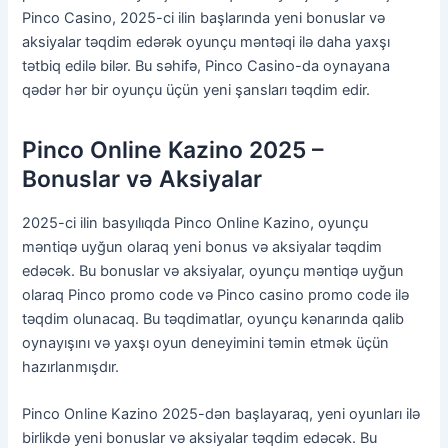
Pinco Casino, 2025-ci ilin başlarında yeni bonuslar və
aksiyalar təqdim edərək oyunçu məntəqi ilə daha yaxşı
tətbiq edilə bilər. Bu səhifə, Pinco Casino-da oynayana
qədər hər bir oyunçu üçün yeni şansları təqdim edir.
Pinco Online Kazino 2025 –
Bonuslar və Aksiyalar
2025-ci ilin basyılıqda Pinco Online Kazino, oyunçu
məntiqə uyğun olaraq yeni bonus və aksiyalar təqdim
edəcək. Bu bonuslar və aksiyalar, oyunçu məntiqə uyğun
olaraq Pinco promo code və Pinco casino promo code ilə
təqdim olunacaq. Bu təqdimatlar, oyunçu kənarında qalib
oynayışını və yaxşı oyun deneyimini təmin etmək üçün
hazırlanmışdır.
Pinco Online Kazino 2025-dən başlayaraq, yeni oyunları ilə
birlikdə yeni bonuslar və aksiyalar təqdim edəcək. Bu