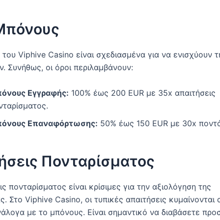
Μπόνους
του Viphive Casino είναι σχεδιασμένα για να ενισχύουν τ
. Συνήθως, οι όροι περιλαμβάνουν:
όνους Εγγραφής:
100% έως 200 EUR με 35x απαιτήσεις
νταρίσματος.
όνους Επαναφόρτωσης:
50% έως 150 EUR με 30x ποντά
ήσεις Πονταρίσματος
ις πονταρίσματος είναι κρίσιμες για την αξιολόγηση της
. Στο Viphive Casino, οι τυπικές απαιτήσεις κυμαίνονται
νάλογα με το μπόνους. Είναι σημαντικό να διαβάσετε προ