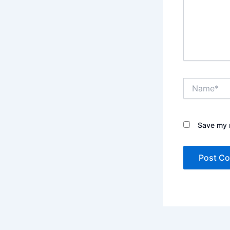
Name*
Save my n