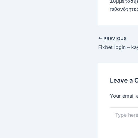
Συμμετάσχε
πιθανότητες
PREVIOUS
Fixbet login – ka
Leave a
Your email 
Type
here..