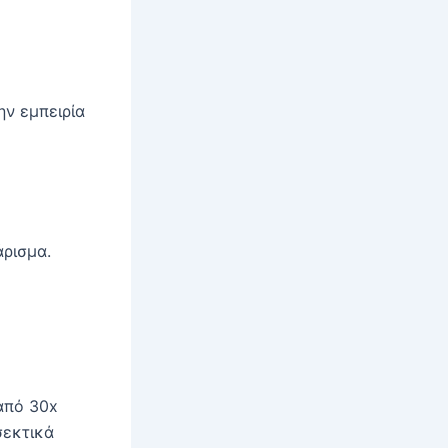
ην εμπειρία
ρισμα.
 από 30x
σεκτικά