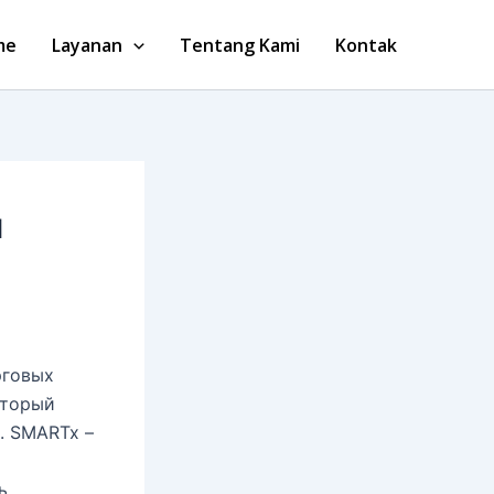
me
Layanan
Tentang Kami
Kontak
я
рговых
оторый
. SMARTx –
ь