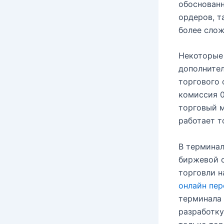
обоснован
ордеров, т
более слож
Некоторые 
дополнител
торгового 
комиссия 0
торговый м
работает т
В термина
биржевой с
торговли н
онлайн пер
терминала 
разработку