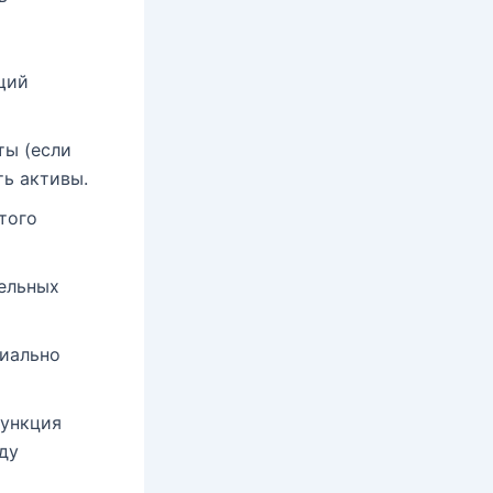
щий
ты (если
ть активы.
того
ельных
циально
функция
ду