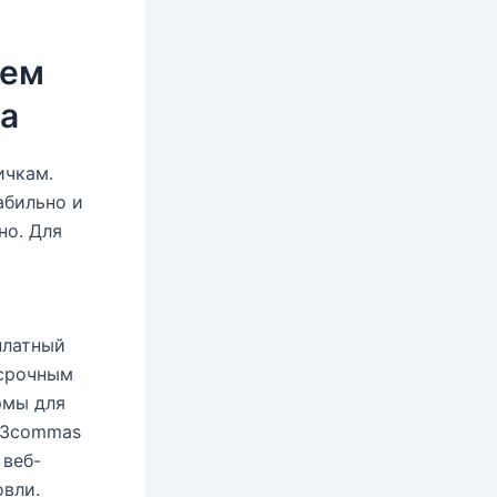
ъем
та
ичкам.
абильно и
но. Для
платный
есрочным
рмы для
в 3commas
 веб-
овли.