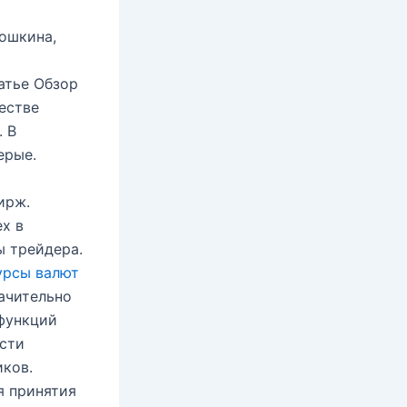
ошкина,
атье Обзор
естве
. В
ерые.
ирж.
х в
ы трейдера.
урсы валют
ачительно
 функций
ости
иков.
я принятия