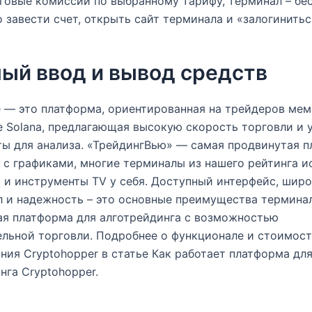
говые комиссии по выбранному тарифу, терминал – бес
 завести счет, открыть сайт терминала и «залогинитьс
ый ввод и вывод средств
e — это платформа, ориентированная на трейдеров мем
 Solana, предлагающая высокую скорость торговли и 
ы для анализа. «ТрейдингВью» — самая продвинутая 
 с графиками, многие терминалы из нашего рейтинга и
 и инструменты TV у себя. Доступный интерфейс, шир
 и надежность – это основные преимущества терминала
ая платформа для алготрейдинга с возможностью
льной торговли. Подробнее о функционале и стоимос
ния Cryptohopper в статье Как работает платформа дл
нга Cryptohopper.