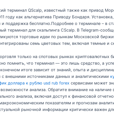
ий терминал QScalp, известный также как привод Мор
011 году как альтернатива Приводу Бондаря. Установка,
 и поддержка бесплатно.Подробнее о терминале – в ст
ный терминал для скальпинга CScalp. В Telegram-сообщ
ликуются торговые идеи по рынкам Московской биржи
нтегрированы семь цветовых тем, включая темные и с
орговля только на спотовых рынках криптовалютных б
но помнить, что терминал — это лишь средство, а успе
 конечном итоге зависит от знаний, опыта и дисциплин
я с внешними источниками данных и аналитическими
к
фик доллара к рублю usd rub forex
сервисами может зн
возможности анализа. Обратите внимание на наличие
льного анализа, включая доступ к финансовой отчетн
макроэкономическим показателям и прогнозам аналит
ктуальной рыночной информации критически важен дл