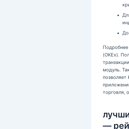
кр
Дл
ин
До
Подробнее 
(OKEx). По
транзакции
модуль. Та
позволяет 
приложени
торговля, 
лучши
— рей