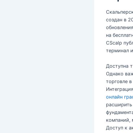
Скальперск
создан в 2
обновления
на бесплат
CScalp пуб
терминал и
Доступна т
Однако важ
торговле в
Интеграци
онлайн гра
расширить 
фундамента
компаний, 
Доступ к а