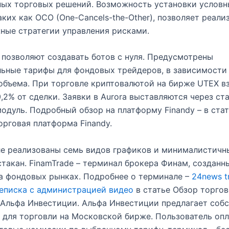
ных торговых решений. Возможность установки условн
аких как OCO (One-Cancels-the-Other), позволяет реали
ные стратегии управления рисками.
позволяют создавать ботов с нуля. Предусмотрены
ьные тарифы для фондовых трейдеров, в зависимости
объема. При торговле криптовалютой на бирже UTEX в
,2% от сделки. Заявки в Aurora выставляются через ст
одуль. Подробный обзор на платформу Finandy – в стат
орговая платформа Finandy.
ле реализованы семь видов графиков и минималистичн
такан. FinamTrade – терминал брокера Финам, созданн
а фондовых рынках. Подробнее о терминале –
24news t
еписка с администрацией видео
в статье Обзор торгов
Альфа Инвестиции. Альфа Инвестиции предлагает соб
 для торговли на Московской бирже. Пользователь оп