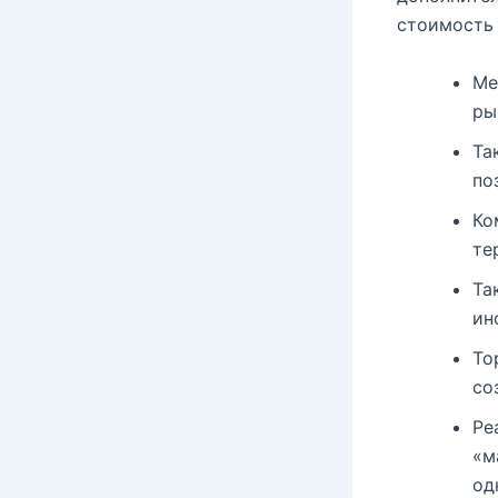
стоимость 
Me
ры
Та
по
Ко
те
Та
ин
То
со
Ре
«м
од