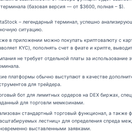
терминала (базовая версия — от $3600, полная – $).
taStock – легендарный терминал, успешно анализирую
ночную ситуацию.
кже в приложении можно покупать криптовалюту с кар
зволяет KYC), пополнять счет в фиате и крипте, выводи
мпания не требует отдельной платы за использование э
рминала.
кие платформы обычно выступают в качестве дополнит
струментов для трейдера.
рговый бот для лимитных ордеров на DEX биржах, спе
зданный для торговли мемкоинами.
ализован стандартный торговый функционал, а также 
асштабируемых лестниц» для определения спреда меж
новременно выставленными заявками.