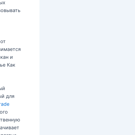
ых
зовывать
 от
зимается
акан и
ье Как
ый
ый для
rade
ого
ственную
лачивает