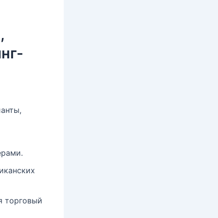
,
инг-
анты,
ерами.
риканских
я торговый