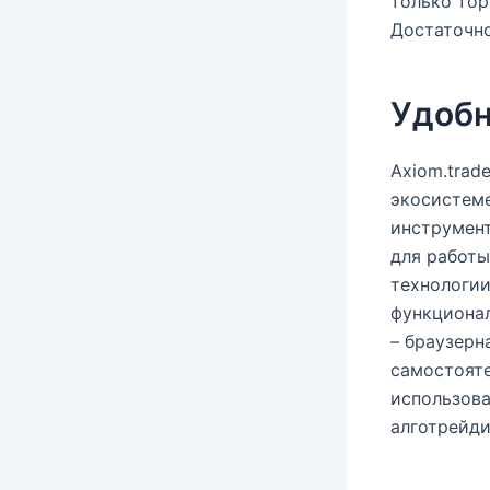
только тор
Достаточно
Удобн
Axiom.trad
экосистеме
инструмент
для работы
технологии
функционал
– браузерн
самостояте
использова
алготрейди