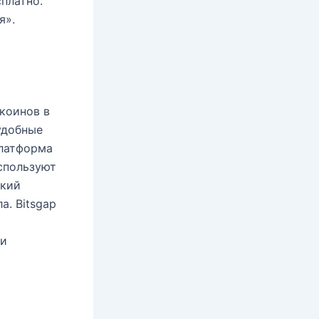
платно.
я».
коинов в
удобные
платформа
спользуют
окий
. Bitsgap
ти
я