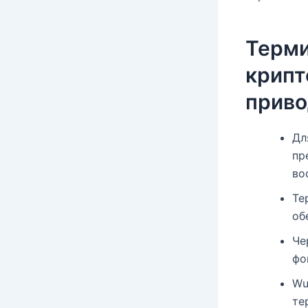
Терми
крипт
прив
Дл
пр
во
Те
об
Че
фо
Wu
те