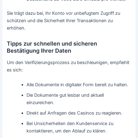
Sie trägt dazu bei, Ihr Konto vor unbefugtem Zugriff zu
schützen und die Sicherheit Ihrer Transaktionen zu
erhöhen.
Tipps zur schnellen und sicheren
Bestätigung Ihrer Daten
Um den Verifizierungsprozess zu beschleunigen, empfiehlt
es sich:
Alle Dokumente in digitaler Form bereit zu halten.
Die Dokumente gut lesbar und aktuell
einzureichen.
Direkt auf Anfragen des Casinos zu reagieren.
Bei Unsicherheiten den Kundenservice zu
kontaktieren, um den Ablauf zu klären.