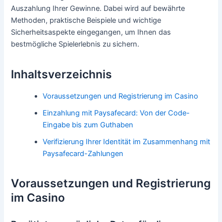
Auszahlung Ihrer Gewinne. Dabei wird auf bewährte
Methoden, praktische Beispiele und wichtige
Sicherheitsaspekte eingegangen, um Ihnen das
bestmögliche Spielerlebnis zu sichern.
Inhaltsverzeichnis
Voraussetzungen und Registrierung im Casino
Einzahlung mit Paysafecard: Von der Code-
Eingabe bis zum Guthaben
Verifizierung Ihrer Identität im Zusammenhang mit
Paysafecard-Zahlungen
Voraussetzungen und Registrierung
im Casino