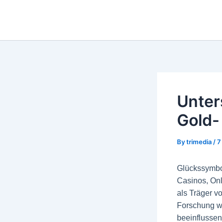
Skip
to
content
Unter
Gold-
By
trimedia
/
7
Glückssymbol
Casinos, Onl
als Träger v
Forschung w
beeinflussen