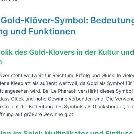
 Gold-Klöver-Symbol: Bedeutun
ng und Funktionen
olik des Gold-Klovers in der Kultur und
h
ver steht weltweit für Reichtum, Erfolg und Glück. In viele
ldene Kleeblatt als äußerst wertvoll, da Gold als Symbol fü
tät angesehen wird. Bei Le Pharaoh verstärkt dieses Symbol
dass Glück und hohe Gewinne verbunden sind. Die Verwen
rstreicht die Bedeutung des Symbols als Glücksbringer, de
ffnung auf größere Gewinne gibt.
ion im Spiel: Multiplikator und Einfluss