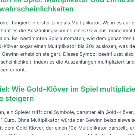
ahrscheinlichkeiten
ver fungiert in erster Linie als Multiplikator. Wenn es auf
erhöht es die Auszahlungssumme eines Gewinns, manchmal 
len. Bei bestimmten Spielautomaten, wie dem genannten 
-Klöver sogar einen Multiplikator bis 20x auslösen, was d
 Gewinn erheblich steigert. Dieses Symbol beeinflusst also 
cheinlichkeit, indem es die Auszahlungen multipliziert und
cen erhöht.
iel: Wie Gold-Klöver im Spiel multipliz
 steigern
 ein Spieler trifft drei Symbole, darunter ein Gold-Klöver,
 1 Euro. Ohne Multiplikator würde der Gewinn beispielsweis
t dem Gold-Klöver, der einen 10x-Multiplikator darstellt, er