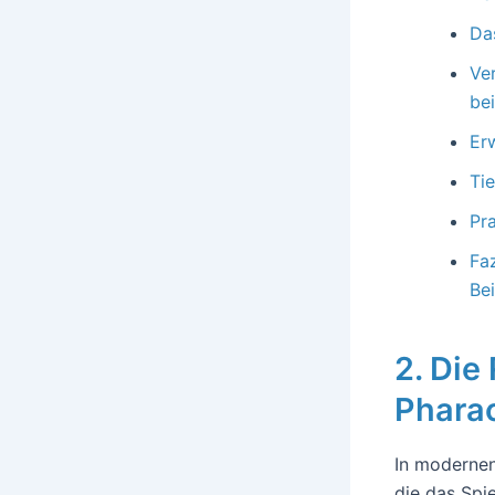
Da
Ve
be
Er
Ti
Pr
Fa
Be
2. Die
Phara
In modernen
die das Spi