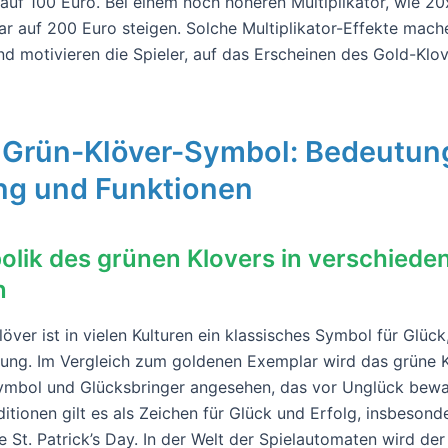
auf 100 Euro. Bei einem noch höheren Multiplikator, wie 20
r auf 200 Euro steigen. Solche Multiplikator-Effekte mach
d motivieren die Spieler, auf das Erscheinen des Gold-Klo
 Grün-Klöver-Symbol: Bedeutun
ng und Funktionen
olik des grünen Klovers in verschiede
n
över ist in vielen Kulturen ein klassisches Symbol für Glüc
ung. Im Vergleich zum goldenen Exemplar wird das grüne Kl
ymbol und Glücksbringer angesehen, das vor Unglück bewah
ditionen gilt es als Zeichen für Glück und Erfolg, insbesond
e St. Patrick’s Day. In der Welt der Spielautomaten wird der