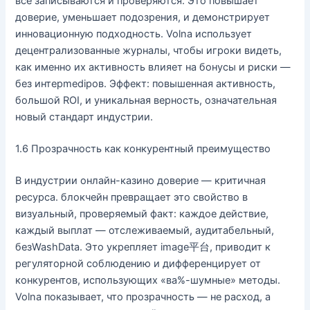
все записываются и проверяются. Это повышает
доверие, уменьшает подозрения, и демонстрирует
инновационную подходность. Volna использует
децентрализованные журналы, чтобы игроки видеть,
как именно их активность влияет на бонусы и риски —
без интерmediров. Эффект: повышенная активность,
большой ROI, и уникальная верность, означательная
новый стандарт индустрии.
1.6 Прозрачность как конкурентный преимущество
В индустрии онлайн-казино доверие — критичная
ресурса. блокчейн превращает это свойство в
визуальный, проверяемый факт: каждое действие,
каждый выплат — отслеживаемый, аудитабельный,
безWashData. Это укрепляет image平台, приводит к
регуляторной соблюдению и дифференцирует от
конкурентов, использующих «ва%-шумные» методы.
Volna показывает, что прозрачность — не расход, а