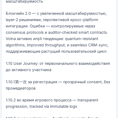
масштабируемость
Блокчейн 2.0 — с увеличенной масштабируемостью,
layer-2 решениями, перспективой кросс-platform
интеграции. Ошибки — контролируемые через
consensus protocols и auditor-checked smart contracts.
Volna активно ипști тенденции: quantum-resistant
algorithms, improved throughput, и seamless CRM-sync,
поддерживающие растущий пользовательский цикл.
1.10 User Journey: от первоначального взаимодействия
до активного участника
1.10.1第一次 за регистрация — прозрачный consent, без
промедиаторов
1.10.2 во время игрового процесса — transparent
progression, tracked via immutable logs