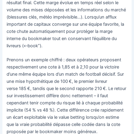
résultat final. Cette marge évolue en temps réel selon le
volume des mises déposées et les informations du marché
(blessures clés, météo imprévisible…). Lorsqu’un afflux
important de capitaux converge sur une équipe favorite, la
cote chute automatiquement pour protéger la marge
interne du bookmaker tout en conservant l’équilibre du
livreurs («‑book”).
Prenons un exemple chiffré : deux opérateurs proposent
respectivement une cote à 1,85 et à 2,10 pour la victoire
d’une même équipe lors d’un match de football décisif. Sur
une mise hypothétique de 100 €, le premier livreur
verse 185 €, tandis que le second rapporte 210 €. Le retour
sur investissement diffère donc nettement – il faut
cependant tenir compte du risque lié à chaque probabilité
implicite (54 % vs 48 %). Cette différence crée rapidement
un écart exploitable via le value betting lorsqu’on estime
que la vraie probabilité dépasse celle codée dans la cote
proposée par le bookmaker moins généreux.