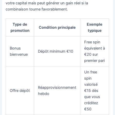
votre capital mais peut générer un gain réel si la
combinaison tourne favorablement.
Type de
Exemple
Condition principale
promotion
typique
Free spin
Bonus
équivalent à
Dépôt minimum €10
bienvenue
€20 sur
premier pari
Un free
spin
valorisé
Réapprovisionnement
Offre dépôt
€15 dès
hebdo
que vous
créditez
€50