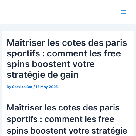
Skip
Main
to
Men
content
Maîtriser les cotes des paris
sportifs : comment les free
spins boostent votre
stratégie de gain
By
Service Bot
/
15 May 2025
Maîtriser les cotes des paris
sportifs : comment les free
spins boostent votre stratégie