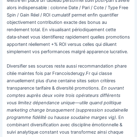
Mettre en place un tableau personnel suivi post‑pari s’avère
alors indispensable : colonne Date / Pari / Cote / Type Free
Spin / Gain Réel / ROI cumulatif permet enfin quantifier
objectivement contribution exacte des bonus au
rendement total. En visualisant périodiquement cette
data‑sheet vous identifierez rapidement quelles promotions
apportent réellement +% ROI versus celles qui diluent
simplement vos performances malgré apparence lucrative.
Diversifier ses sources reste aussi recommandation phare
citée maintes fois par Francoisderugy.Fr qui classe
annuellement plus d’une centaine sites selon critères
transparence tarifaire & diversité promotions
. En ouvrant
comptes auprès deux voire trois opérateurs différents
vous limitez dépendance unique—utile quand politique
marketing change brusquement (suppression soudainelle
programme fidélité ou hausse soudaine marges vig).
En
combinant diversification avec discipline émotionnelle &
suivi analytique constant vous transformez ainsi chaque